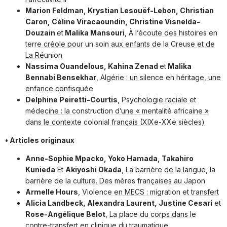
Marion Feldman, Krystian Lesouëf-Lebon, Christian
Caron, Céline Viracaoundin, Christine Visnelda-
Douzain
et
Malika Mansouri
,
À l’écoute des histoires en
terre créole pour un soin aux enfants de la Creuse et de
La Réunion
Nassima Ouandelous, Kahina Zenad
et
Malika
Bennabi Bensekhar
,
Algérie : un silence en héritage, une
enfance confisquée
Delphine Peiretti-Courtis
,
Psychologie raciale et
médecine : la construction d’une « mentalité africaine »
dans le contexte colonial français (XIXe-XXe siècles)
• Articles originaux
Anne-Sophie Mpacko, Yoko Hamada, Takahiro
Kunieda
Et
Akiyoshi Okada
,
La barrière de la langue, la
barrière de la culture. Des mères françaises au Japon
Armelle Hours
,
Violence en MECS : migration et transfert
Alicia Landbeck, Alexandra Laurent, Justine Cesari
et
Rose-Angélique Belot
,
La place du corps dans le
contre-transfert en clinique du traumatique