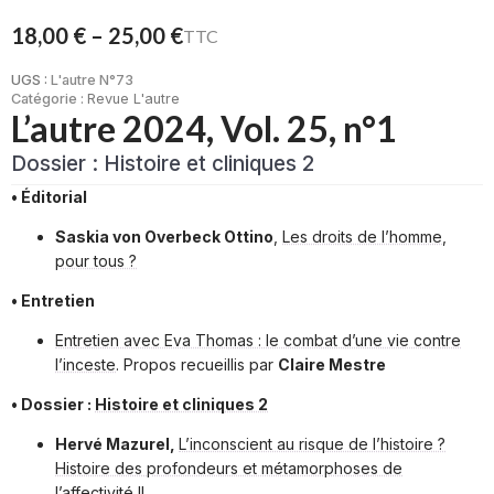
18,00
€
–
25,00
€
TTC
Plage
de
UGS :
L'autre N°73
prix :
Catégorie :
Revue L'autre
L’autre 2024, Vol. 25, n°1
18,00 €
à
Dossier : Histoire et cliniques 2
25,00 €
• Éditorial
Saskia von Overbeck Ottino
,
Les droits de l’homme,
pour tous ?
• Entretien
Entretien avec Eva Thomas : le combat d’une vie contre
l’inceste
. Propos recueillis par
Claire Mestre
• Dossier :
Histoire et cliniques 2
Hervé Mazurel,
L’inconscient au risque de l’histoire ?
Histoire des profondeurs et métamorphoses de
l’affectivité II