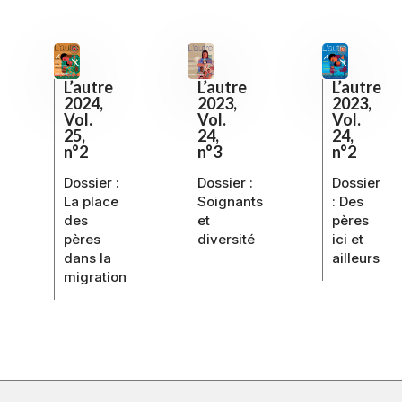
L’autre
L’autre
L’autre
2023,
2023,
2024,
Vol.
Vol.
Vol.
24,
24,
25,
n°3
n°2
n°2
Dossier :
Dossier
Dossier :
Soignants
: Des
La place
et
pères
des
diversité
ici et
pères
ailleurs
dans la
migration