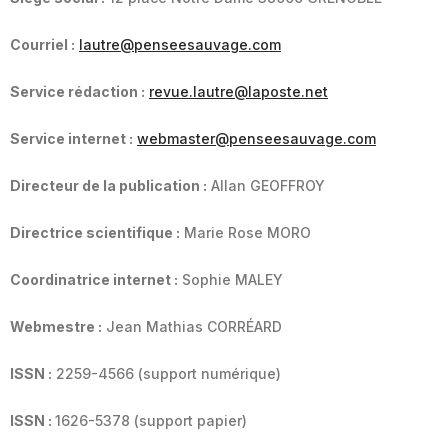
Courriel :
lautre@penseesauvage.com
Service rédaction :
revue.lautre@laposte.net
Service internet :
webmaster@penseesauvage.com
Directeur de la publication :
Allan GEOFFROY
Directrice scientifique :
Marie Rose MORO
Coordinatrice internet :
Sophie MALEY
Webmestre :
Jean Mathias CORRÉARD
ISSN :
2259-4566 (support numérique)
ISSN :
1626-5378 (support papier)