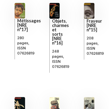
Métissages
Objets,
Frayeur
[NRE
charmes
[NRE
n°17]
et
n°15]
sorts
280
[NRE
208
n°16]
pages,
pages,
ISSN
ISSN
248
07626819
07626819
pages,
ISSN
07626819