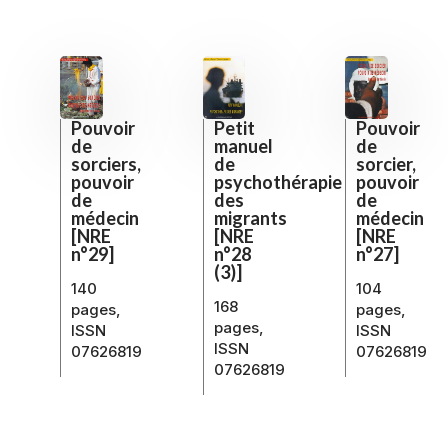
Petit
Pouvoir
Pouvoir
manuel
de
de
de
sorcier,
sorciers,
psychothérapie
pouvoir
pouvoir
des
de
de
migrants
médecin
médecin
[NRE
[NRE
[NRE
n°28
n°27]
n°29]
(3)]
104
140
168
pages,
pages,
pages,
ISSN
ISSN
ISSN
07626819
07626819
07626819