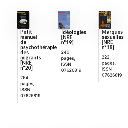
Marques
Petit
Idéologies
sexuelles
manuel
[NRE
[NRE
de
n°19]
n°18]
psychothérapie
des
240
222
migrants
pages,
[NRE
pages,
ISSN
n°20]
ISSN
07626819
07626819
254
pages,
ISSN
07626819