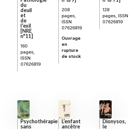
du
128
208
deuil
et
pages, ISSN
pages,
de
07626819
ISSN
l’exil
07626819
[NRE
n°11]
Ouvrage
en
160
rupture
pages,
de stock
ISSN
07626819
Dionysos,
L’enfant
Psychothérapie
le
ancêtre
sans