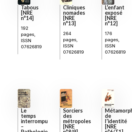
Cliniques
L’enfant
Tabous
nomades
exposé
[NRE
[NRE
[NRE
n°14]
n°13]
n°12]
192
264
176
pages,
pages,
pages,
ISSN
ISSN
ISSN
07626819
07626819
07626819
Métamorp
Sorciers
Le
de
des
temps
l’identité
métropoles
interrompu
[NRE
[NRE
–
n°6/T1]
n°8/9]
Pathologie