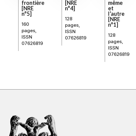
même
[NRE
frontière
et
n°4]
[NRE
l’autre
n°5]
[NRE
128
n°1]
160
pages,
pages,
ISSN
128
ISSN
07626819
pages,
07626819
ISSN
07626819