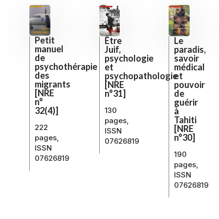
Petit
Le
Être
manuel
paradis,
Juif,
de
savoir
psychologie
psychothérapie
médical
et
des
et
psychopathologie
migrants
pouvoir
[NRE
[NRE
de
n°31]
n°
guérir
32(4)]
à
130
Tahiti
pages,
222
[NRE
ISSN
n°30]
pages,
07626819
ISSN
190
07626819
pages,
ISSN
07626819