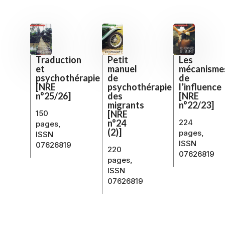
Traduction
Les
Petit
et
mécanisme
manuel
psychothérapie
de
de
[NRE
l’influence
psychothérapie
n°25/26]
[NRE
des
n°22/23]
migrants
150
[NRE
224
n°24
pages,
(2)]
pages,
ISSN
ISSN
07626819
220
07626819
pages,
ISSN
07626819