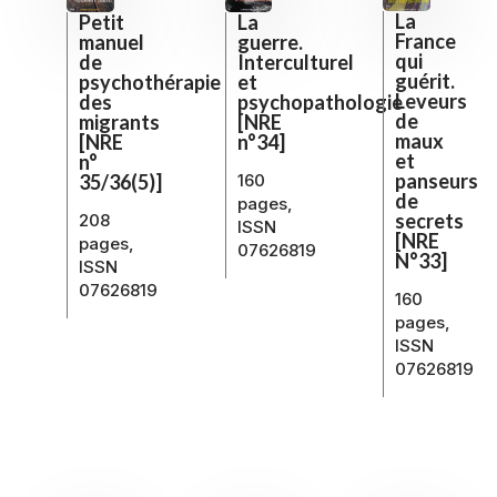
La
Petit
La
France
manuel
guerre.
qui
de
Interculturel
guérit.
psychothérapie
et
Leveurs
des
psychopathologie
de
migrants
[NRE
maux
[NRE
n°34]
et
n°
panseurs
35/36(5)]
160
de
pages,
secrets
208
ISSN
[NRE
pages,
07626819
N°33]
ISSN
07626819
160
pages,
ISSN
07626819