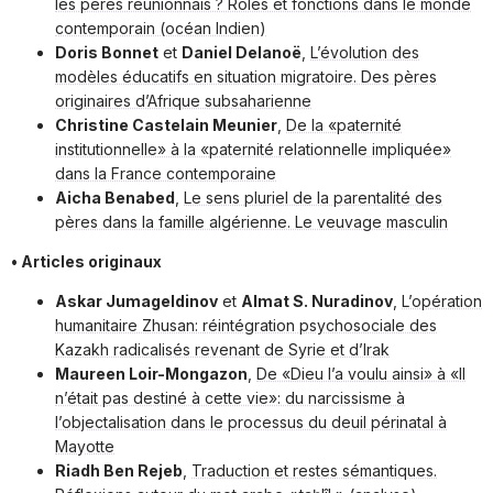
les pères réunionnais ? Rôles et fonctions dans le monde
contemporain (océan Indien)
Doris Bonnet
et
Daniel Delanoë
,
L’évolution des
modèles éducatifs en situation migratoire. Des pères
originaires d’Afrique subsaharienne
Christine Castelain Meunier
,
De la «paternité
institutionnelle» à la «paternité relationnelle impliquée»
dans la France contemporaine
Aicha Benabed
,
Le sens pluriel de la parentalité des
pères dans la famille algérienne. Le veuvage masculin
• Articles originaux
Askar Jumageldinov
et
Almat S. Nuradinov
,
L’opération
humanitaire Zhusan: réintégration psychosociale des
Kazakh radicalisés revenant de Syrie et d’Irak
Maureen Loir-Mongazon
,
De «Dieu l’a voulu ainsi» à «Il
n’était pas destiné à cette vie»: du narcissisme à
l’objectalisation dans le processus du deuil périnatal à
Mayotte
Riadh Ben Rejeb
,
Traduction et restes sémantiques.