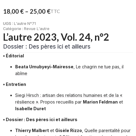
18,00
€
–
25,00
€
TTC
Plage
de
UGS :
L'autre N°71
prix :
Catégorie :
Revue L'autre
L’autre 2023, Vol. 24, n°2
18,00 €
à
Dossier : Des pères ici et ailleurs
25,00 €
• Éditorial
Beata Umubyeyi-Mairesse
,
Le chagrin ne tue pas, il
abîme
• Entretien
Siegi Hirsch : artisan des relations humaines et de la «
résilience »
. Propos recueillis par
Marion Feldman
et
Isabelle Duret
• Dossier : Des pères ici et ailleurs
Thierry Malbert
et
Gisèle Rizzo
,
Quelle parentalité pour