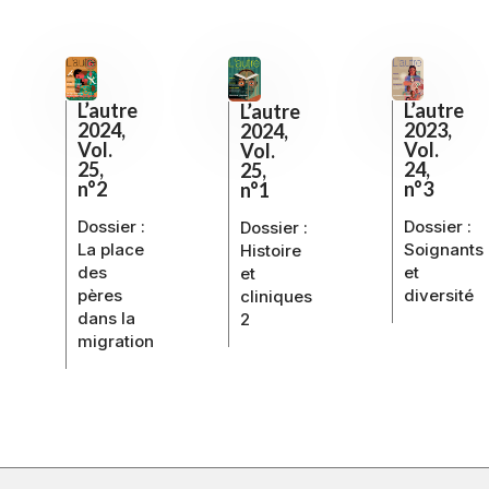
L’autre
L’autre
L’autre
2023,
2024,
2024,
Vol.
Vol.
Vol.
24,
25,
25,
n°3
n°2
n°1
Dossier :
Dossier :
Dossier :
Soignants
La place
Histoire
et
des
et
diversité
pères
cliniques
dans la
2
migration