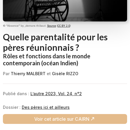
© "Absence" by _demare.thibaut.
Source
(
CC BY 2.0
)
Quelle parentalité pour les
pères réunionnais ?
Rôles et fonctions dans le monde
contemporain (océan Indien)
Par
Thierry MALBERT
et
Gisèle RIZZO
Publié dans :
L’autre 2023, Vol. 24, n°2
Dossier :
Des pères ici et ailleurs
Voir cet article sur CAIRN