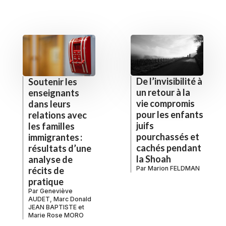
De l’invisibilité à
Soutenir les
un retour à la
enseignants
vie compromis
dans leurs
pour les enfants
relations avec
juifs
les familles
pourchassés et
immigrantes :
cachés pendant
résultats d’une
la Shoah
analyse de
Par
Marion FELDMAN
récits de
pratique
Par
Geneviève
AUDET
,
Marc Donald
JEAN BAPTISTE
et
Marie Rose MORO