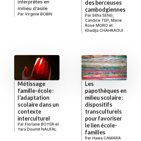
interprètes en
des berceuses
milieu d’asile
cambodgiennes
Par
Virginie BOBIN
Par
Sitha SENG
,
Candice TEP
,
Marie
Rose MORO
et
Khadija CHAHRAOUI
Métissage
Les
famille-école :
papothèques en
l’adaptation
milieu scolaire :
scolaire dans un
dispositifs
contexte
transculturels
interculturel
pour favoriser
Par
Floriane BOYER
et
le lien école-
Yara Doumit NAUFAL
familles
Par
Hawa CAMARA