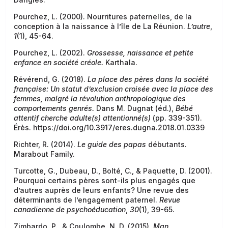
Pourchez, L. (2000). Nourritures paternelles, de la
conception à la naissance à l’île de La Réunion.
L’autre
,
1
(1), 45-64.
Pourchez, L. (2002).
Grossesse, naissance et petite
enfance en société créole.
Karthala.
Révérend, G. (2018).
La place des pères dans la société
française: Un statut d’exclusion croisée avec la place des
femmes, malgré la révolution anthropologique des
comportements genrés.
Dans M. Dugnat (éd.),
Bébé
attentif cherche adulte(s) attentionné(s)
(pp. 339-351).
Érès. https://doi.org/10.3917/eres.dugna.2018.01.0339
Richter, R. (2014).
Le guide des papas
débutants.
Marabout Family.
Turcotte, G., Dubeau, D., Bolté, C., & Paquette, D. (2001).
Pourquoi certains pères sont-ils plus engagés que
d’autres auprès de leurs enfants? Une revue des
déterminants de l’engagement paternel.
Revue
canadienne de psychoéducation
,
30
(1), 39-65.
Zimbardo, P., & Coulombe, N. D. (2015).
Man