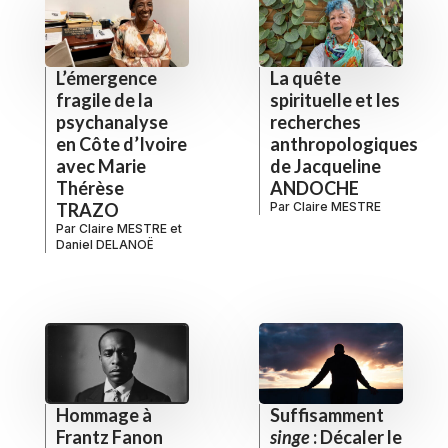
L’émergence
La quête
fragile de la
spirituelle et les
psychanalyse
recherches
en Côte d’Ivoire
anthropologiques
avec Marie
de Jacqueline
Thérèse
ANDOCHE
TRAZO
Par
Claire MESTRE
Par
Claire MESTRE
et
Daniel DELANOË
Hommage à
Suffisamment
Frantz Fanon
singe
: Décaler le