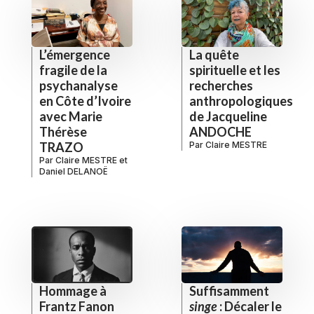
L’émergence
La quête
fragile de la
spirituelle et les
psychanalyse
recherches
en Côte d’Ivoire
anthropologiques
avec Marie
de Jacqueline
Thérèse
ANDOCHE
TRAZO
Par
Claire MESTRE
Par
Claire MESTRE
et
Daniel DELANOË
Hommage à
Suffisamment
Frantz Fanon
singe
: Décaler le