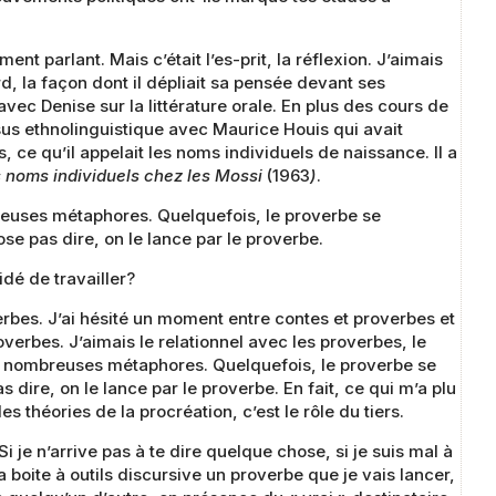
t parlant. Mais c’était l’es-prit, la réflexion. J’aimais
d, la façon dont il dépliait sa pensée devant ses
avec Denise sur la littérature orale. En plus des cours de
rsus ethnolinguistique avec Maurice Houis qui avait
, ce qu’il appelait les noms individuels de naissance. Il a
 noms individuels chez les Mossi
(1963
)
.
reuses métaphores. Quelquefois, le proverbe se
ose pas dire, on le lance par le proverbe.
dé de travailler?
verbes. J’ai hésité un moment entre contes et proverbes et
roverbes. J’aimais le relationnel avec les proverbes, le
 de nombreuses métaphores. Quelquefois, le proverbe se
 dire, on le lance par le proverbe. En fait, ce qui m’a plu
les théories de la procréation, c’est le rôle du tiers.
 je n’arrive pas à te dire quelque chose, si je suis mal à
ma boite à outils discursive un proverbe que je vais lancer,