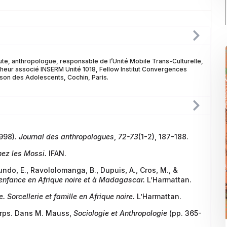
te, anthropologue, responsable de l’Unité Mobile Trans-Culturelle,
eur associé INSERM Unité 1018, Fellow Institut Convergences
son des Adolescents, Cochin, Paris.
1998).
Journal des anthropologues
,
72-73
(1-2), 187-188.
hez les Mossi.
IFAN.
ndo, E.,
Ravololomanga, B., Dupuis, A., Cros, M., &
 enfance en Afrique noire et à Madagascar.
L’Harmattan.
Sorcellerie et famille en Afrique noire.
L’Harmattan.
orps. Dans M. Mauss,
Sociologie et Anthropologie
(pp. 365-