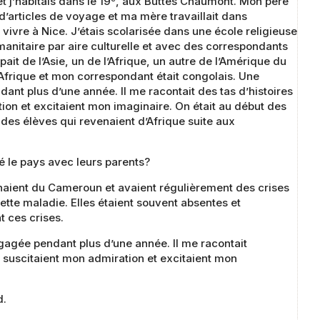
 j’habitais dans le 19
, aux Buttes Chaumont. Mon père
e d’articles de voyage et ma mère travaillait dans
ti vivre à Nice. J’étais scolarisée dans une école religieuse
anitaire par aire culturelle et avec des correspondants
pait de l’Asie, un de l’Afrique, un autre de l’Amérique du
 Afrique et mon correspondant était congolais. Une
nt plus d’une année. Il me racontait des tas d’histoires
ion et excitaient mon imaginaire. On était au début des
, des élèves qui revenaient d’Afrique suite aux
é le pays avec leurs parents?
naient du Cameroun et avaient régulièrement des crises
cette maladie. Elles étaient souvent absentes et
t ces crises.
agée pendant plus d’une année. Il me racontait
i suscitaient mon admiration et excitaient mon
d.