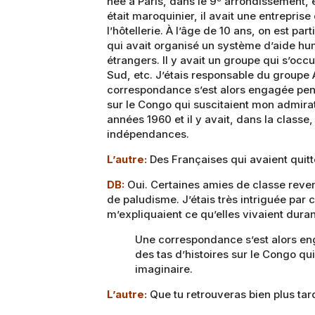
née à Paris, dans le 9
arrondissement, et
était maroquinier, il avait une entrepris
l’hôtellerie. À l’âge de 10 ans, on est par
qui avait organisé un système d’aide hum
étrangers. Il y avait un groupe qui s’occu
Sud, etc. J’étais responsable du groupe
correspondance s’est alors engagée penda
sur le Congo qui suscitaient mon admirat
années 1960 et il y avait, dans la classe
indépendances.
L’autre:
Des Françaises qui avaient quitt
DB:
Oui. Certaines amies de classe reve
de paludisme. J’étais très intriguée par 
m’expliquaient ce qu’elles vivaient duran
Une correspondance s’est alors eng
des tas d’histoires sur le Congo qu
imaginaire.
L’autre:
Que tu retrouveras bien plus tar