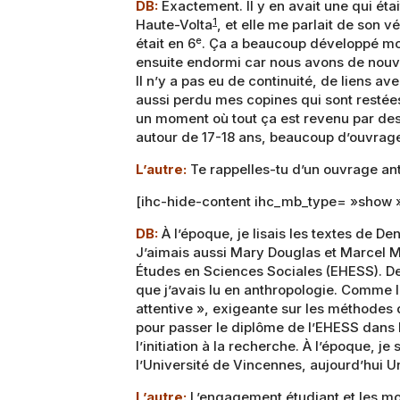
DB:
Exactement. Il y en avait une qui éta
1
Haute-Volta
, et elle me parlait de son 
e
était en 6
. Ça a beaucoup développé mon 
ensuite endormi car nous avons de nouve
Il n’y a pas eu de continuité, de liens av
aussi perdu mes copines qui sont restées 
un moment où tout ça est revenu par des 
autour de 17-18 ans, beaucoup d’ouvrages 
L’autre:
Te rappelles-tu d’un ouvrage an
[ihc-hide-content ihc_mb_type= »show »
DB:
À l’époque, je lisais les textes de De
J’aimais aussi Mary Douglas et Marcel Ma
Études en Sciences Sociales (EHESS). De
que j’avais lu en anthropologie. Comme l’
attentive », exigeante sur les méthodes 
pour passer le diplôme de l’EHESS dans 
l’initiation à la recherche. À l’époque, j
l’Université de Vincennes, aujourd’hui Un
L’autre:
L’engagement étudiant et les mo