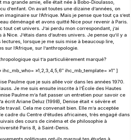
it ma grande amie, elle était née à Bobo-Dioulasso,
vécu d’enfant. On avait toutes une dizaine d’années, on
imaginaire sur l’Afrique. Mais je pense que tout ça s’est
au déménagé et avons quitté Nice pour revenir à Paris.
ec tout cet univers. J’ai perdu mon correspondant, j’ai
à Nice. J’étais dans d’autres univers. Je pense qu’il y a
lectures, lorsque je me suis mise à beaucoup lire,
sur l’Afrique, sur l’anthropologie.
thropologique qui t’a particulièrement marqué?
 ihc_mb_who= »1,2,3,4,5,6″ ihc_mb_template= »1″ ]
nise Paulme que je suis allée voir dans les années 1970.
uss. Je me suis ensuite inscrite à l’École des Hautes
nise Paulme m’a fait passer un entretien pour savoir ce
a écrit Ariane Deluz (1998), Denise était « sévère et
de travail. Cela me convenait bien. Elle m’a acceptée
le cadre du Centre d’études africaines, très engagé dans
e suivais des cours de cinéma et de philosophie à
iversité Paris 8, à Saint-Denis.
uvements politiques ont-ils marqué tes études à