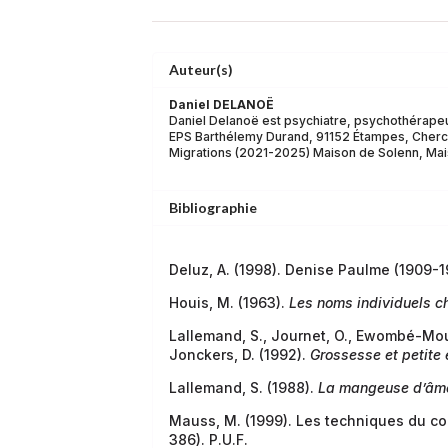
Auteur(s)
Daniel DELANOË
Daniel Delanoë est psychiatre, psychothérapeu
EPS Barthélemy Durand, 91152 Étampes, Cherch
Migrations (2021-2025) Maison de Solenn, Mai
Bibliographie
Deluz, A. (1998). Denise Paulme (1909-
Houis, M. (1963).
Les noms individuels c
Lallemand, S., Journet, O., Ewombé-Mou
Jonckers, D.
(1992).
Grossesse et petite
Lallemand, S. (1988).
La mangeuse d’âme. 
Mauss, M. (1999). Les techniques du c
386). P.U.F.