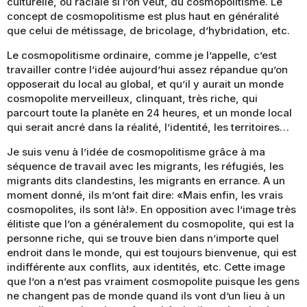
culturelle, ou raciale si l’on veut, du cosmopolitisme. Le
concept de cosmopolitisme est plus haut en généralité
que celui de métissage, de bricolage, d’hybridation, etc.
Le cosmopolitisme ordinaire, comme je l’appelle, c’est
travailler contre l’idée aujourd’hui assez répandue qu’on
opposerait du local au global, et qu’il y aurait un monde
cosmopolite merveilleux, clinquant, très riche, qui
parcourt toute la planète en 24 heures, et un monde local
qui serait ancré dans la réalité, l’identité, les territoires…
Je suis venu à l’idée de cosmopolitisme grâce à ma
séquence de travail avec les migrants, les réfugiés, les
migrants dits clandestins, les migrants en errance. A un
moment donné, ils m’ont fait dire: «Mais enfin, les vrais
cosmopolites, ils sont là!». En opposition avec l’image très
élitiste que l’on a généralement du cosmopolite, qui est la
personne riche, qui se trouve bien dans n’importe quel
endroit dans le monde, qui est toujours bienvenue, qui est
indifférente aux conflits, aux identités, etc. Cette image
que l’on a n’est pas vraiment cosmopolite puisque les gens
ne changent pas de monde quand ils vont d’un lieu à un