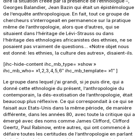
dire la situation créée par la présence de l’ethnologue –,
Georges Balandier, Jean Bazin qui était un épistémologue
de l’enquête anthropologique. En fait, tout ce groupe de
chercheurs s’interrogeait en permanence sur la pratique
même de l’anthropologie, alors que d’autres, qui se
situaient dans l’héritage de Lévi-Strauss ou dans
l’héritage des ethnologies africanistes des ethnies, ne se
posaient pas vraiment de questions… «Notre objet nous
est donné: les ethnies, la culture des autres», disaient-ils.
[ihc-hide-content ihc_mb_type= »show »
ihc_mb_who= »1,2,3,4,5,6″ ihc_mb_template= »1″ ]
Le groupe dans lequel j’ai grandi, si je puis dire, qui a
donné cette ethnologie du présent, l’anthropologie du
contemporain, la dés-exotisation de l’anthropologie, était
beaucoup plus réflexive. Ce qui correspondait à ce qui se
faisait aux Etats-Unis dans la même période, de manière
différente, dans les années 80, avec toute la critique qui a
émergé avec des noms comme James Clifford, Clifford
Geertz, Paul Rabinow, entre autres, qui ont commencé à
défaire toutes les certitudes de l’anthropologie en parlant