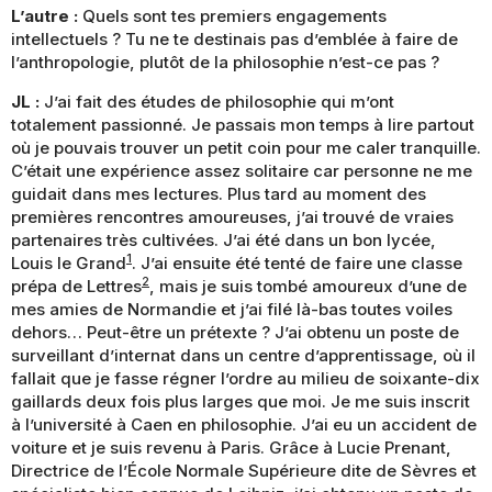
L’autre :
Quels sont tes premiers engagements
intellectuels ? Tu ne te destinais pas d’emblée à faire de
l’anthropologie, plutôt de la philosophie n’est-ce pas ?
JL :
J’ai fait des études de philosophie qui m’ont
totalement passionné. Je passais mon temps à lire partout
où je pouvais trouver un petit coin pour me caler tranquille.
C’était une expérience assez solitaire car personne ne me
guidait dans mes lectures. Plus tard au moment des
premières rencontres amoureuses, j’ai trouvé de vraies
partenaires très cultivées. J’ai été dans un bon lycée,
1
Louis le Grand
. J’ai ensuite été tenté de faire une classe
2
prépa de Lettres
, mais je suis tombé amoureux d’une de
mes amies de Normandie et j’ai filé là-bas toutes voiles
dehors… Peut-être un prétexte ? J’ai obtenu un poste de
surveillant d’internat dans un centre d’apprentissage, où il
fallait que je fasse régner l’ordre au milieu de soixante-dix
gaillards deux fois plus larges que moi. Je me suis inscrit
à l’université à Caen en philosophie. J’ai eu un accident de
voiture et je suis revenu à Paris. Grâce à Lucie Prenant,
Directrice de l’École Normale Supérieure dite de Sèvres et