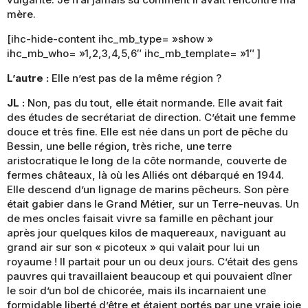
mère.
[ihc-hide-content ihc_mb_type= »show »
ihc_mb_who= »1,2,3,4,5,6″ ihc_mb_template= »1″ ]
L’autre :
Elle n’est pas de la même région ?
JL :
Non, pas du tout, elle était normande. Elle avait fait
des études de secrétariat de direction. C’était une femme
douce et très fine. Elle est née dans un port de pêche du
Bessin, une belle région, très riche, une terre
aristocratique le long de la côte normande, couverte de
fermes châteaux, là où les Alliés ont débarqué en 1944.
Elle descend d’un lignage de marins pêcheurs. Son père
était gabier dans le Grand Métier, sur un Terre-neuvas. Un
de mes oncles faisait vivre sa famille en pêchant jour
après jour quelques kilos de maquereaux, naviguant au
grand air sur son « picoteux » qui valait pour lui un
royaume ! Il partait pour un ou deux jours. C’était des gens
pauvres qui travaillaient beaucoup et qui pouvaient dîner
le soir d’un bol de chicorée, mais ils incarnaient une
formidable liberté d’être et étaient portés par une vraie joie