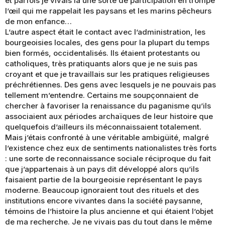
et parfois je vivais là une sorte de participation en trompe
l’œil qui me rappelait les paysans et les marins pêcheurs
de mon enfance…
L’autre aspect était le contact avec l’administration, les
bourgeoisies locales, des gens pour la plupart du temps
bien formés, occidentalisés. Ils étaient protestants ou
catholiques, très pratiquants alors que je ne suis pas
croyant et que je travaillais sur les pratiques religieuses
préchrétiennes. Des gens avec lesquels je ne pouvais pas
tellement m’entendre. Certains me soupçonnaient de
chercher à favoriser la renaissance du paganisme qu’ils
associaient aux périodes archaïques de leur histoire que
quelquefois d’ailleurs ils méconnaissaient totalement.
Mais j’étais confronté à une véritable ambigüité, malgré
l’existence chez eux de sentiments nationalistes très forts
: une sorte de reconnaissance sociale réciproque du fait
que j’appartenais à un pays dit développé alors qu’ils
faisaient partie de la bourgeoisie représentant le pays
moderne. Beaucoup ignoraient tout des rituels et des
institutions encore vivantes dans la société paysanne,
témoins de l’histoire la plus ancienne et qui étaient l’objet
de ma recherche. Je ne vivais pas du tout dans le même