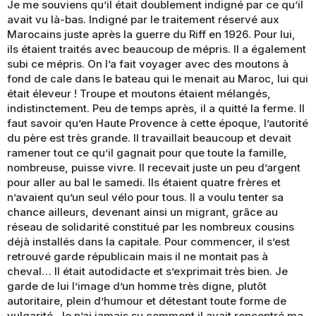
Je me souviens qu’il était doublement indigné par ce qu’il
avait vu là-bas. Indigné par le traitement réservé aux
Marocains juste après la guerre du Riff en 1926. Pour lui,
ils étaient traités avec beaucoup de mépris. Il a également
subi ce mépris. On l’a fait voyager avec des moutons à
fond de cale dans le bateau qui le menait au Maroc, lui qui
était éleveur ! Troupe et moutons étaient mélangés,
indistinctement. Peu de temps après, il a quitté la ferme. Il
faut savoir qu’en Haute Provence à cette époque, l’autorité
du père est très grande. Il travaillait beaucoup et devait
ramener tout ce qu’il gagnait pour que toute la famille,
nombreuse, puisse vivre. Il recevait juste un peu d’argent
pour aller au bal le samedi. Ils étaient quatre frères et
n’avaient qu’un seul vélo pour tous. Il a voulu tenter sa
chance ailleurs, devenant ainsi un migrant, grâce au
réseau de solidarité constitué par les nombreux cousins
déjà installés dans la capitale. Pour commencer, il s’est
retrouvé garde républicain mais il ne montait pas à
cheval… Il était autodidacte et s’exprimait très bien. Je
garde de lui l’image d’un homme très digne, plutôt
autoritaire, plein d’humour et détestant toute forme de
vulgarité. Je n’ai jamais su comment il avait rencontré ma