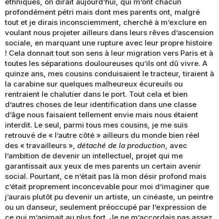
ethniques, on dirait aujourd’hui, qui m’ont chacun
profondément pétri mais dont mes parents ont, malgré
tout et je dirais inconsciemment, cherché à m’exclure en
voulant nous projeter ailleurs dans leurs rêves d’ascension
sociale, en marquant une rupture avec leur propre histoire
! Cela donnait tout son sens à leur migration vers Paris et à
toutes les séparations douloureuses qu’ils ont dû vivre. A
quinze ans, mes cousins conduisaient le tracteur, tiraient à
la carabine sur quelques malheureux écureuils ou
rentraient le chalutier dans le port. Tout cela et bien
d’autres choses de leur identification dans une classe
d’âge nous faisaient tellement envie mais nous étaient
interdit. Le seul, parmi tous mes cousins, je me suis
retrouvé de « l’autre côté » ailleurs du monde bien réel
des « travailleurs »,
détaché de la production
, avec
l’ambition de devenir un intellectuel, projet qui me
garantissait aux yeux de mes parents un certain avenir
social. Pourtant, ce n’était pas là mon désir profond mais
c’était proprement inconcevable pour moi d’imaginer que
j’aurais plutôt pu devenir un artiste, un cinéaste, un peintre
ou un danseur, seulement préoccupé par l’expression de
ce qui m’animait au plus fort. Je ne m’accordais pas assez