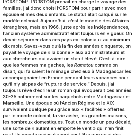
3
L’ORSTOM
. L’ORSTOM prenait en charge le voyage des
familles, j’ai donc choisi l’ORSTOM pour partir avec mon
épouse et mes deux enfants. Le statut était calqué sur le
modèle colonial. Aujourd’hui, c’est le modèle des Affaires
étrangères, mais en 1966, juste après les Indépendances,
l’ancien système administratif était toujours en vigueur. On
devait séjourner dans ces pays ex-coloniaux au minimum
dix mois. Savez-vous qu’à la fin des années cinquante, on
payait le voyage de « la bonne » aux administrateurs et
aux chercheurs qui avaient un statut élevé. C’est-à-dire
que les femmes malgaches, les
Ramatou
comme on
disait, qui faisaient le ménage chez eux à Madagascar les
accompagnaient en France pendant leurs vacances pour
qu’il n’y ait pas de “rupture de service.” Depuis, j’ai
toujours rêvé d’écrire un roman qui évoquerait ces années
30-35 notamment sur les paquebots entre Madagascar et
Marseille. Une époque où l’Ancien Régime et le XIX
survivaient quelque peu grâce aux « facilités » offertes
par le monde colonial, la vie aisée, les grandes maisons,
les nombreux domestiques. Tout un monde un peu décalé,
une sorte de « autant en emporte le vent » qui n’en finit
pas ! Un monde moins élaboré peut être que celui des