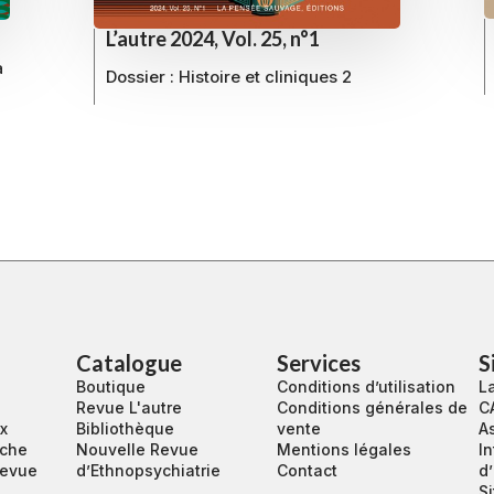
L’autre 2024, Vol. 25, n°1
a
Dossier : Histoire et cliniques 2
Catalogue
Services
S
Boutique
Conditions d’utilisation
La
Revue L'autre
Conditions générales de
C
ux
Bibliothèque
vente
A
rche
Nouvelle Revue
Mentions légales
In
revue
d’Ethnopsychiatrie
Contact
d
S