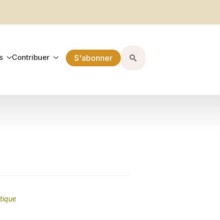
s
Contribuer
S'abonner
Search
for:
itique