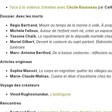
Face à la violence.
Entretien
avec
Cécile Rousseau
par
Cat
Dossier: Avec les morts
Régis Bertrand
,
Mourir au temps de la marine à voile. À pr
Michèle Fellous
,
Autour de l’enfant mort-né, créer un espace 
Yassine Chaïb
,
Le rapatriement de la dépouille mortelle ch
Muriel Gilbert
,
Devant le cadavre du sujet parlant. Élaboratio
funéraire
Marc-Antoine Berthod
,
De si beaux cadavres : réflexions su
Articles originaux
Sophie Massot
,
Le corps en migration: quitter les villages
Marie-Claude Mahias
,
Cuisine et désir d’ascétisme chez le
Voyage des créateurs
Vinod Rughoonundun
,
L’androgyne
Rencontres