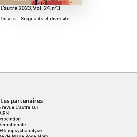
L’autre 2023, Vol. 24, n°3
Dossier : Soignants et diversité
ites partenaires
 revue L'autre sur
AIRN
ssociation
ternationale
’Ethnopsychanalyse
ite de Marie Rose Moro