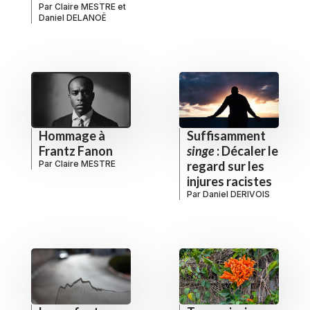
Par
Claire MESTRE
et
Daniel DELANOË
Hommage à
Suffisamment
Frantz Fanon
singe
: Décaler le
Par
Claire MESTRE
regard sur les
injures racistes
Par
Daniel DERIVOIS