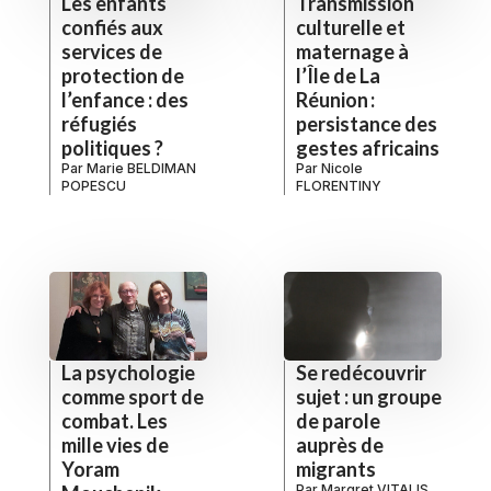
Les enfants
Transmission
confiés aux
culturelle et
services de
maternage à
protection de
l’Île de La
l’enfance : des
Réunion :
réfugiés
persistance des
politiques ?
gestes africains
Par
Marie BELDIMAN
Par
Nicole
POPESCU
FLORENTINY
La psychologie
Se redécouvrir
comme sport de
sujet : un groupe
combat. Les
de parole
mille vies de
auprès de
Yoram
migrants
Par
Margret VITALIS