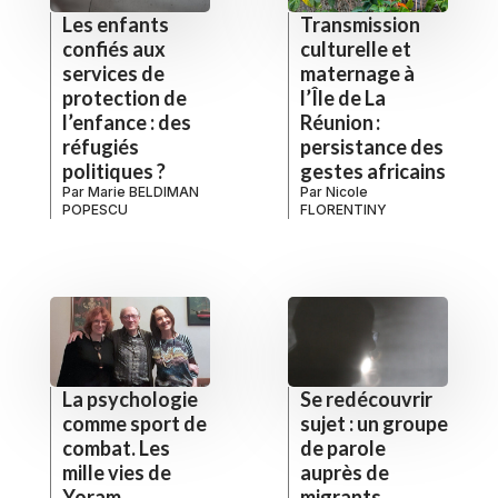
Les enfants
Transmission
confiés aux
culturelle et
services de
maternage à
protection de
l’Île de La
l’enfance : des
Réunion :
réfugiés
persistance des
politiques ?
gestes africains
Par
Marie BELDIMAN
Par
Nicole
POPESCU
FLORENTINY
La psychologie
Se redécouvrir
comme sport de
sujet : un groupe
combat. Les
de parole
mille vies de
auprès de
Yoram
migrants