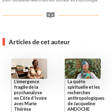
Edith Goldbeter-Merinfeld est Docteur en Psychologie.
Articles de cet auteur
L’émergence
La quête
fragile de la
spirituelle et les
psychanalyse
recherches
en Côte d’Ivoire
anthropologiques
avec Marie
de Jacqueline
Thérèse
ANDOCHE