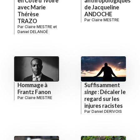
en Côte d’Ivoire
anthropologiques
avec Marie
de Jacqueline
Thérèse
ANDOCHE
TRAZO
Par
Claire MESTRE
Par
Claire MESTRE
et
Daniel DELANOË
Hommage à
Suffisamment
Frantz Fanon
singe
: Décaler le
Par
Claire MESTRE
regard sur les
injures racistes
Par
Daniel DERIVOIS