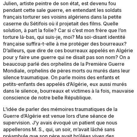
Julien, artiste peintre de son état, est devenu fou
pendant cette sale guerre, en entendant les soldats
français torturer ses voisins algériens dans la petite
caserne du Sétifois où il projetait des films. Quelle
solution, à part la folie? Car si c’est mon frère que l’on
torture là-bas, qui suis-je, moi? Ma soi-disant identité
française suffira-t-elle à me protéger des bourreaux?
D’ailleurs, que dire de ces bourreaux appelés en Algérie
pour y faire une guerre qui ne disait pas son nom? On a
beaucoup parlé des orphelins de la Première Guerre
Mondiale, orphelins de pères morts ou murés dans leur
silence traumatique. On parle moins des enfants et
petits-enfants des appelés d’Algérie, eux aussi murés
dans le silence, bourreaux et victimes à la fois, mauvaise
conscience de notre belle République.
L’idée de parler des mémoires traumatiques de la
Guerre d’Algérie est venue lors d’une séance de
supervision. J’y avais évoqué un patient que nous
appellerons M. S., qui, un soir, m’avait lâché sans
préambule que son père avait brûlées vives des