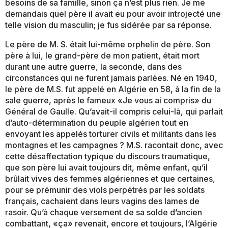
besoins de sa famille, sinon ça n’est plus rien. Je me
demandais quel père il avait eu pour avoir introjecté une
telle vision du masculin; je fus sidérée par sa réponse.
Le père de M. S. était lui-même orphelin de père. Son
père à lui, le grand-père de mon patient, était mort
durant une autre guerre, la seconde, dans des
circonstances qui ne furent jamais parlées. Né en 1940,
le père de M.S. fut appelé en Algérie en 58, à la fin de la
sale guerre, après le fameux «Je vous ai compris» du
Général de Gaulle. Qu’avait-il compris celui-là, qui parlait
d’auto-détermination du peuple algérien tout en
envoyant les appelés torturer civils et militants dans les
montagnes et les campagnes ? M.S. racontait donc, avec
cette désaffectation typique du discours traumatique,
que son père lui avait toujours dit, même enfant, qu’il
brûlait vives des femmes algériennes et que certaines,
pour se prémunir des viols perpétrés par les soldats
français, cachaient dans leurs vagins des lames de
rasoir. Qu’à chaque versement de sa solde d’ancien
combattant, «ça» revenait, encore et toujours, l’Algérie