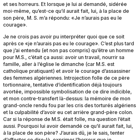
et ses horreurs. Et lorsque je lui ai demandé, sidérée
moi-même, qu’est-ce qu’il aurait fait, lui, à la place de
son père, M. S. m’a répondu: «Je n’aurais pas eu le
courage».
Je ne crois pas avoir pu interpréter quoi que ce soit
après ce «je n’aurais pas eu le courage». C’est plus tard
que j’ai entendu (et non pas compris) qu’être un homme
pour M.S., c’était ça aussi: avoir un travail, nourrir sa
famille, aller à l’église le dimanche (car M.S. est
catholique pratiquant) et avoir le courage d’assassiner
des femmes algériennes. Introjection folle de ce père
tortionnaire, tentative d’identification déjà toujours
avortée, impossible symbolisation de ce dire indicible,
et mon contre-transfert là-dessus: la mémoire de mon
grand-oncle rendu fou par les cris des torturés algériens
et la culpabilité d’avoir eu cet arrière grand-père colon.
Car si la réponse de M.S. était folle, ma question l’était
aussi. Pourquoi lui avoir demandé ce qu’il aurait fait, lui,
à la place de son père? J’aurais dû, je le sais, tenter
d’affecter ce dire-là, exprimer l’horreur que je