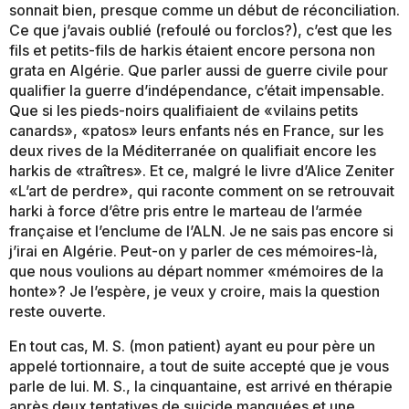
sonnait bien, presque comme un début de réconciliation.
Ce que j’avais oublié (refoulé ou forclos?), c’est que les
fils et petits-fils de harkis étaient encore persona non
grata en Algérie. Que parler aussi de guerre civile pour
qualifier la guerre d’indépendance, c’était impensable.
Que si les pieds-noirs qualifiaient de «vilains petits
canards», «patos» leurs enfants nés en France, sur les
deux rives de la Méditerranée on qualifiait encore les
harkis de «traîtres». Et ce, malgré le livre d’Alice Zeniter
«L’art de perdre», qui raconte comment on se retrouvait
harki à force d’être pris entre le marteau de l’armée
française et l’enclume de l’ALN. Je ne sais pas encore si
j’irai en Algérie. Peut-on y parler de ces mémoires-là,
que nous voulions au départ nommer «mémoires de la
honte»? Je l’espère, je veux y croire, mais la question
reste ouverte.
En tout cas, M. S. (mon patient) ayant eu pour père un
appelé tortionnaire, a tout de suite accepté que je vous
parle de lui. M. S., la cinquantaine, est arrivé en thérapie
après deux tentatives de suicide manquées et une