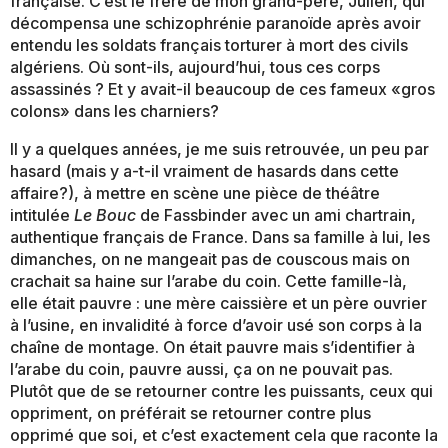
française. C’est le frère de mon grand-père, Julien, qui
décompensa une schizophrénie paranoïde après avoir
entendu les soldats français torturer à mort des civils
algériens. Où sont-ils, aujourd’hui, tous ces corps
assassinés ? Et y avait-il beaucoup de ces fameux «gros
colons» dans les charniers?
Il y a quelques années, je me suis retrouvée, un peu par
hasard (mais y a-t-il vraiment de hasards dans cette
affaire?), à mettre en scène une pièce de théâtre
intitulée
Le Bouc
de Fassbinder avec un ami chartrain,
authentique français de France. Dans sa famille à lui, les
dimanches, on ne mangeait pas de couscous mais on
crachait sa haine sur l’arabe du coin. Cette famille-là,
elle était pauvre : une mère caissière et un père ouvrier
à l’usine, en invalidité à force d’avoir usé son corps à la
chaîne de montage. On était pauvre mais s’identifier à
l’arabe du coin, pauvre aussi, ça on ne pouvait pas.
Plutôt que de se retourner contre les puissants, ceux qui
oppriment, on préférait se retourner contre plus
opprimé que soi, et c’est exactement cela que raconte la