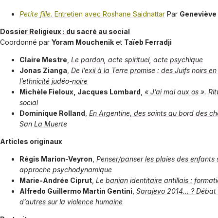
Petite fille.
Entretien avec Roshane Saidnattar
Par
Geneviève
Dossier Religieux : du sacré au social
Coordonné par
Yoram Mouchenik
et
Taïeb Ferradji
Claire Mestre
,
Le pardon, acte spirituel, acte psychique
Jonas Zianga
,
De l’exil à la Terre promise : des Juifs noirs en
l’ethnicité judéo-noire
Michèle Fieloux, Jacques Lombard
,
« J’ai mal aux os ». R
social
Dominique Rolland
,
En Argentine, des saints au bord des che
San La Muerte
Articles originaux
Régis Marion-Veyron
,
Penser/panser les plaies des enfants 
approche psychodynamique
Marie-Andrée Ciprut
,
Le banian identitaire antillais : format
Alfredo Guillermo Martin Gentini
,
Sarajevo 2014… ? Débat t
d’autres sur la violence humaine