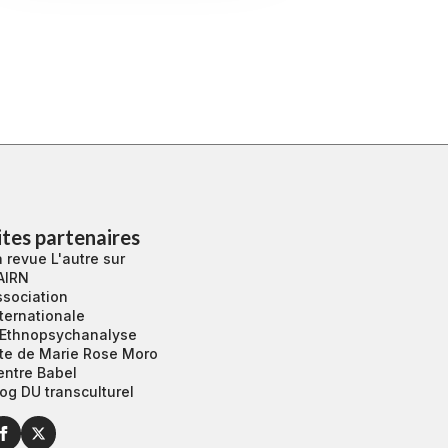
ites partenaires
 revue L'autre sur
AIRN
ssociation
ternationale
’Ethnopsychanalyse
ite de Marie Rose Moro
entre Babel
og DU transculturel