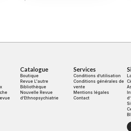
Catalogue
Services
S
Boutique
Conditions d’utilisation
La
Revue L'autre
Conditions générales de
C
ux
Bibliothèque
vente
A
rche
Nouvelle Revue
Mentions légales
In
revue
d’Ethnopsychiatrie
Contact
d
S
C
Bl