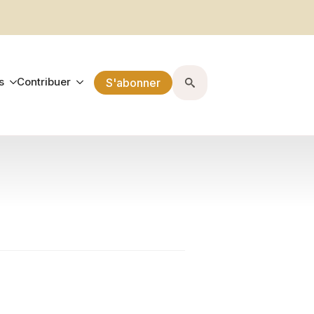
s
Contribuer
S'abonner
Search
for: