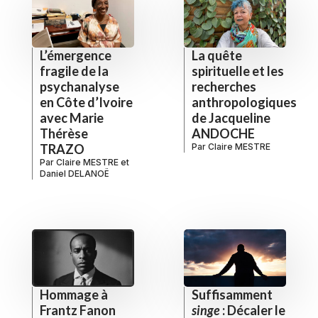
L’émergence
La quête
fragile de la
spirituelle et les
psychanalyse
recherches
en Côte d’Ivoire
anthropologiques
avec Marie
de Jacqueline
Thérèse
ANDOCHE
TRAZO
Par
Claire MESTRE
Par
Claire MESTRE
et
Daniel DELANOË
Hommage à
Suffisamment
Frantz Fanon
singe
: Décaler le