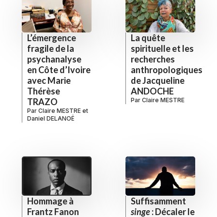
L’émergence
La quête
fragile de la
spirituelle et les
psychanalyse
recherches
en Côte d’Ivoire
anthropologiques
avec Marie
de Jacqueline
Thérèse
ANDOCHE
TRAZO
Par
Claire MESTRE
Par
Claire MESTRE
et
Daniel DELANOË
Hommage à
Suffisamment
Frantz Fanon
singe
: Décaler le