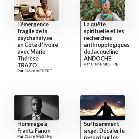
L’émergence
La quête
fragile de la
spirituelle et les
psychanalyse
recherches
en Côte d’Ivoire
anthropologiques
avec Marie
de Jacqueline
Thérèse
ANDOCHE
TRAZO
Par
Claire MESTRE
Par
Claire MESTRE
Hommage à
Suffisamment
Frantz Fanon
singe
: Décaler le
Par
Claire MESTRE
regard sur les