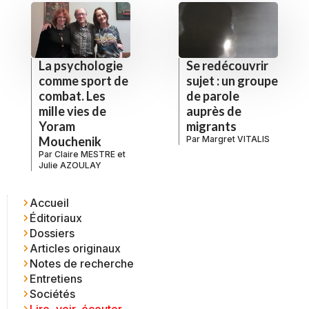
La psychologie
Se redécouvrir
comme sport de
sujet : un groupe
combat. Les
de parole
mille vies de
auprès de
Yoram
migrants
Mouchenik
Par
Margret VITALIS
Par
Claire MESTRE
et
Julie AZOULAY
Accueil
Éditoriaux
Dossiers
Articles originaux
Notes de recherche
Entretiens
Sociétés
Lire, voir, écouter