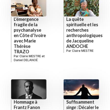
L’émergence
La quête
fragile de la
spirituelle et les
psychanalyse
recherches
en Côte d’Ivoire
anthropologiques
avec Marie
de Jacqueline
Thérèse
ANDOCHE
TRAZO
Par
Claire MESTRE
Par
Claire MESTRE
et
Daniel DELANOË
Hommage à
Suffisamment
Frantz Fanon
singe
: Décaler le