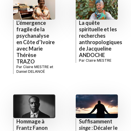
L’émergence
La quête
fragile de la
spirituelle et les
psychanalyse
recherches
en Côte d’Ivoire
anthropologiques
avec Marie
de Jacqueline
Thérèse
ANDOCHE
TRAZO
Par
Claire MESTRE
Par
Claire MESTRE
et
Daniel DELANOË
Hommage à
Suffisamment
Frantz Fanon
singe
: Décaler le