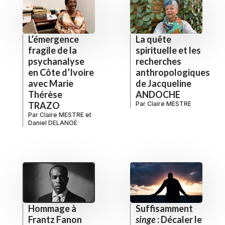
L’émergence
La quête
fragile de la
spirituelle et les
psychanalyse
recherches
en Côte d’Ivoire
anthropologiques
avec Marie
de Jacqueline
Thérèse
ANDOCHE
TRAZO
Par
Claire MESTRE
Par
Claire MESTRE
et
Daniel DELANOË
Hommage à
Suffisamment
Frantz Fanon
singe
: Décaler le