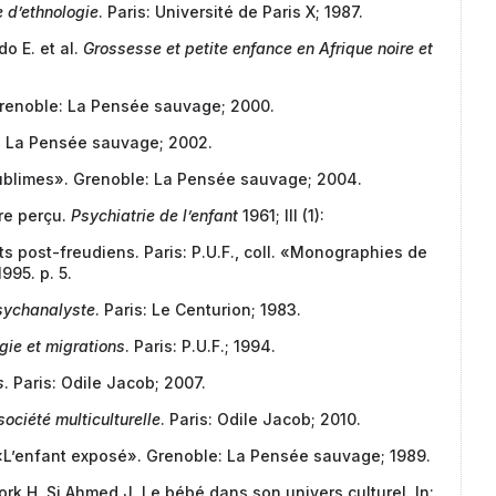
 d’ethnologie
. Paris: Université de Paris X; 1987.
 E. et al.
Grossesse et petite enfance en Afrique noire et
Grenoble: La Pensée sauvage; 2000.
: La Pensée sauvage; 2002.
ublimes». Grenoble: La Pensée sauvage; 2004.
tre perçu.
Psychiatrie de l’enfant
1961; III (1):
ts post-freudiens. Paris: P.U.F., coll. «Monographies de
995. p. 5.
psychanalyste
. Paris: Le Centurion; 1983.
gie et migrations
. Paris: P.U.F.; 1994.
s
. Paris: Odile Jacob; 2007.
ociété multiculturelle
. Paris: Odile Jacob; 2010.
L’enfant exposé». Grenoble: La Pensée sauvage; 1989.
k H, Si Ahmed J. Le bébé dans son univers culturel. In: