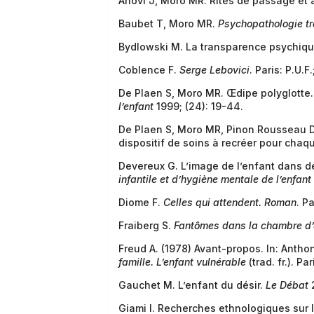
Ahovi J, Moro MR. Rites de passage et
Baubet T, Moro MR.
Psychopathologie tra
Bydlowski M. La transparence psychiqu
Coblence F.
Serge Lebovici
. Paris: P.U.F
De Plaen S, Moro MR. Œdipe polyglotte.
l’enfant
1999; (24): 19-44.
De Plaen S, Moro MR, Pinon Rousseau D,
dispositif de soins à recréer pour chaq
Devereux G. L’image de l’enfant dans 
infantile et d’hygiène mentale de l’enfant
Diome F.
Celles qui attendent. Roman
. P
Fraiberg S.
Fantômes dans la chambre d’
Freud A. (1978) Avant-propos. In: Anthon
famille. L’enfant vulnérable
(trad. fr.). Pa
Gauchet M. L’enfant du désir.
Le Débat
2
Giami I. Recherches ethnologiques sur 