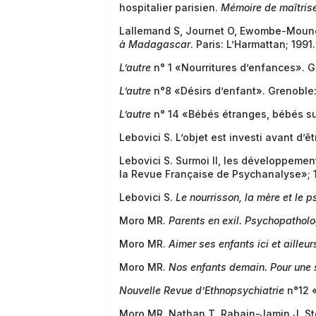
hospitalier parisien.
Mémoire de maîtrise
Lallemand S, Journet O, Ewombe-Moundo
à Madagascar
. Paris: L’Harmattan; 1991.
L’autre
n° 1 «Nourritures d’enfances». 
L’autre
n°8 «Désirs d’enfant». Grenoble
L’autre
n° 14 «Bébés étranges, bébés s
Lebovici S. L’objet est investi avant d’ê
Lebovici S. Surmoi II, les développemen
la Revue Française de Psychanalyse»; 1
Lebovici S.
Le nourrisson, la mère et le 
Moro MR.
Parents en exil. Psychopatholo
Moro MR.
Aimer ses enfants ici et ailleur
Moro MR.
Nos enfants demain. Pour une s
Nouvelle Revue d’Ethnopsychiatrie
n°12 «
Moro MR, Nathan T, Rabain-Jamin J, Stor