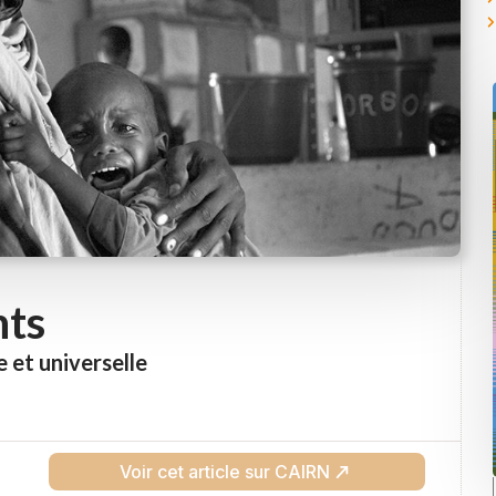
nts
 et universelle
Voir cet article sur CAIRN