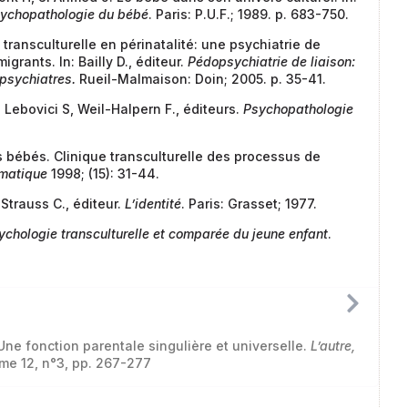
ychopathologie du bébé
. Paris: P.U.F.; 1989. p. 683-750.
transculturelle en périnatalité: une psychiatrie de
grants. In: Bailly D., éditeur.
Pédopsychiatrie de liaison:
 psychiatres.
Rueil-Malmaison: Doin; 2005. p. 35-41.
: Lebovici S, Weil-Halpern F., éditeurs.
Psychopathologie
es bébés. Clinique transculturelle des processus de
matique
1998; (15): 31-44.
-Strauss C., éditeur.
L’identité
. Paris: Grasset; 1977.
ychologie transculturelle et comparée du jeune enfant
.
Une fonction parentale singulière et universelle.
L’autre,
ume 12, n°3, pp. 267-277