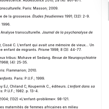
 adolescence.
Adolescence
2010; 28 (4): 861-871.
nsculturelle.
Paris: Masson; 2009.
e de la grossesse.
Études freudiennes
1991; (32): 2-9.
.; 1996.
 Analyse transculturelle.
Journal de la psychanalyse de
 Cissé C. L’enfant qui avait une mémoire de vieux… Un
ue enfant de migrants.
Prisme
1998; 8 (3): 44-77.
deux tribus: Mohave et Sedang.
Revue de Neuropsychiatrie
1968; (4): 25-35.
aris: Flammarion; 2010.
enfants
. Paris: P.U.F.; 1999.
y EJ, Chiland C, Koupernik C., éditeurs.
L’enfant dans sa
ris: P.U.F.; 1982. p. 13-4.
004; (132) «L’enfant-problème»: 98-121.
les maternités de femmes africaines en milieu