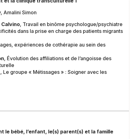
 et la clinique transculturelle 1
v, Amalini Simon
r Calvino
, Travail en binôme psychologue/psychiatre
ficités dans la prise en charge des patients migrants
mages, expériences de cothérapie au sein des
on
, Évolution des affiliations et de l’angoisse des
turelle
a
, Le groupe « Métissages » : Soigner avec les
 le bébé, l’enfant, le(s) parent(s) et la famille