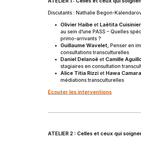
ATELIER 1 : Celles et ceux qui soignent
Discutants : Nathalie Begon-Kalendaro
Olivier Haibe
et
Laëtita Cuisinie
au sein d’une PASS – Quelles spéci
primo-arrivants ?
Guillaume Wavelet
, Penser en i
consultations transculturelles
Daniel Delanoë
et
Camille Aguill
stagiaires en consultation transcul
Alice Titia Rizzi
et
Hawa Camar
médiations transculturelles
Écouter les interventions
ATELIER 2 : Celles et ceux qui soignent