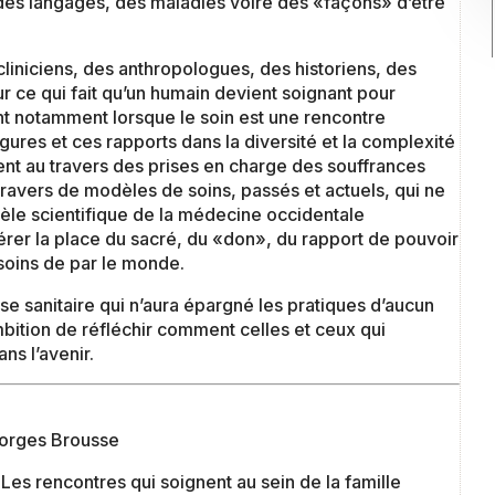
des langages, des maladies voire des «façons» d’être
cliniciens, des anthropologues, des historiens, des
ur ce qui fait qu’un humain devient soignant pour
sent notamment lorsque le soin est une rencontre
gures et ces rapports dans la diversité et la complexité
nt au travers des prises en charge des souffrances
ravers de modèles de soins, passés et actuels, qui ne
èle scientifique de la médecine occidentale
rer la place du sacré, du «don», du rapport de pouvoir
 soins de par le monde.
ise sanitaire qui n’aura épargné les pratiques d’aucun
mbition de réfléchir comment celles et ceux qui
ns l’avenir.
eorges Brousse
 Les rencontres qui soignent au sein de la famille