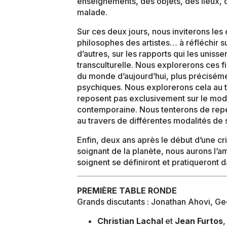
enseignements, des objets, des lieux, 
malade.
Sur ces deux jours, nous inviterons les 
philosophes des artistes… à réfléchir s
d’autres, sur les rapports qui les unis
transculturelle. Nous explorerons ces fi
du monde d’aujourd’hui, plus préciséme
psychiques. Nous explorerons cela au t
reposent pas exclusivement sur le mod
contemporaine. Nous tenterons de repé
au travers de différentes modalités de
Enfin, deux ans après le début d’une cr
soignant de la planète, nous aurons l’a
soignent se définiront et pratiqueront da
PREMIÈRE TABLE RONDE
Grands discutants : Jonathan Ahovi, G
Christian Lachal
et
Jean Furtos
,