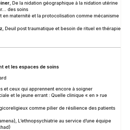
iner
, De la nidation géographique à la nidation utérine
ur… des soins
rt en maternité et la protocolisation comme mécanisme
z
, Deuil post traumatique et besoin de rituel en thérapie
nt et les espaces de soins
ard
es et ceux qui apprennent encore à soigner
iale et le jeune errant : Quelle clinique « en » rue
agicoreligieux comme pilier de résilience des patients
jamena), L’ethnopsychiatrie au service d’une équipe
chad)