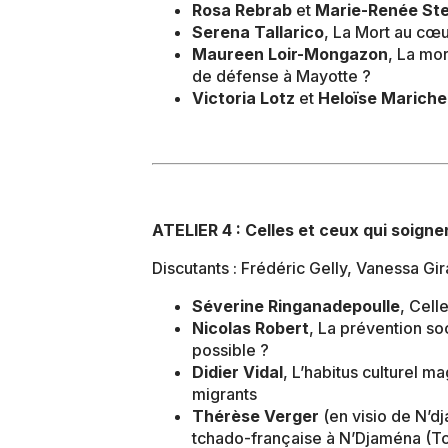
Rosa Rebrab
et
Marie-Renée Ste
Serena Tallarico
, La Mort au cœ
Maureen Loir-Mongazon
, La mo
de défense à Mayotte ?
Victoria Lotz
et
Heloïse Mariche
ATELIER 4 : Celles et ceux qui soigne
Discutants : Frédéric Gelly, Vanessa Gir
Séverine Ringanadepoulle
, Cell
Nicolas Robert
, La prévention soc
possible ?
Didier Vidal
, L’habitus culturel m
migrants
Thérèse Verger
(en visio de N’d
tchado-française à N’Djaména (T