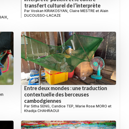
transfert culturel de l’interprète
Par
Voskan KIRAKOSYAN
,
Claire MESTRE
et
Alain
DUCOUSSO-LACAZE
OBAIX
,
Entre deux mondes : une traduction
contextuelle des berceuses
en
cambodgiennes
Par
Sitha SENG
,
Candice TEP
,
Marie Rose MORO
et
Khadija CHAHRAOUI