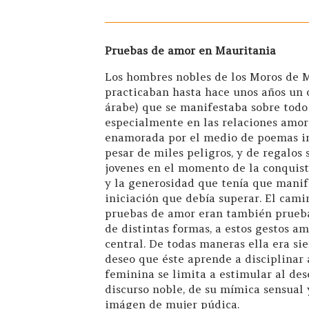
Pruebas de amor en Mauritania
Los hombres nobles de los Moros de 
practicaban hasta hace unos años un c
árabe) que se manifestaba sobre todo 
especialmente en las relaciones amor
enamorada por el medio de poemas ins
pesar de miles peligros, y de regalos
jovenes en el momento de la conquist
y la generosidad que tenía que manif
iniciación que debía superar. El cami
pruebas de amor eran también pruebas 
de distintas formas, a estos gestos a
central. De todas maneras ella era si
deseo que éste aprende a disciplinar 
feminina se limita a estimular al des
discurso noble, de su mímica sensual 
imágen de mujer púdica.