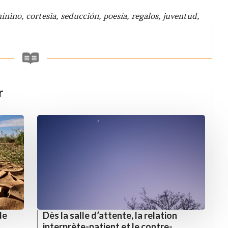
nino, cortesia, seducción, poesía, regalos, juventud,
r
de
Dès la salle d’attente, la relation
interprète-patient et le contre-