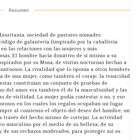
Resumen
Mauritania, sociedad de pastores nómades
ódigo de galantería (inspirado por la caballería
en las relaciones con las mujeres y más
osas. El hombre hacía donátivo de sí mismo a su
pirados por su Musa, de visitas nocturnas hechas a
 suntuosos. La rivalidad que lo oponía a otros hombres
a de una mujer, como también el coraje, la tenacidad
estar constituían un conjunto de pruebas de
no del amor era tambien él de la masculinidad y las
de virilidad. La mujer podía contestar o no, y eso
morosos en los cuales los regalos ocupaban un lugar
empre al comienzo el objeto del deseo del hombre, un
a través del hecho mismo de cortejar. La actividad
eo masculino por el medio de su belleza, de su
y de sus rechazos moderados, para proteger así su