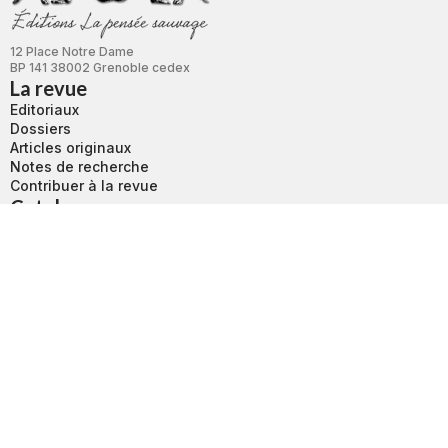
12 Place Notre Dame
BP 141 38002 Grenoble cedex
La revue
Editoriaux
Dossiers
Articles originaux
Notes de recherche
Contribuer à la revue
Catalogue
Boutique
Revue L'autre
Bibliothèque
Nouvelle Revue d’Ethnopsychiatrie
Services
Conditions d’utilisation
Conditions générales de vente
Mentions légales
Contact
Sites partenaires
La revue L'autre sur CAIRN
Association Internationale d’Ethnopsychanalyse