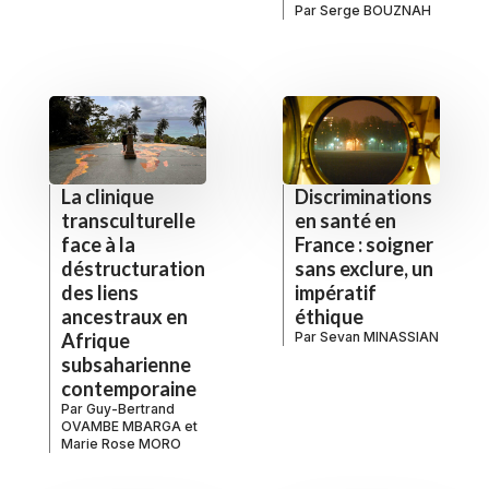
Par
Serge BOUZNAH
La clinique
Discriminations
transculturelle
en santé en
face à la
France : soigner
déstructuration
sans exclure, un
des liens
impératif
ancestraux en
éthique
Afrique
Par
Sevan MINASSIAN
subsaharienne
contemporaine
Par
Guy-Bertrand
OVAMBE MBARGA
et
Marie Rose MORO