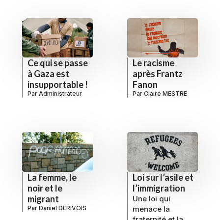
Ce qui se passe
Le racisme
à Gaza est
après Frantz
insupportable !
Fanon
Par
Administrateur
Par
Claire MESTRE
La femme, le
Loi sur l’asile et
noir et le
l’immigration
migrant
Une loi qui
Par
Daniel DERIVOIS
menace la
fraternité et la