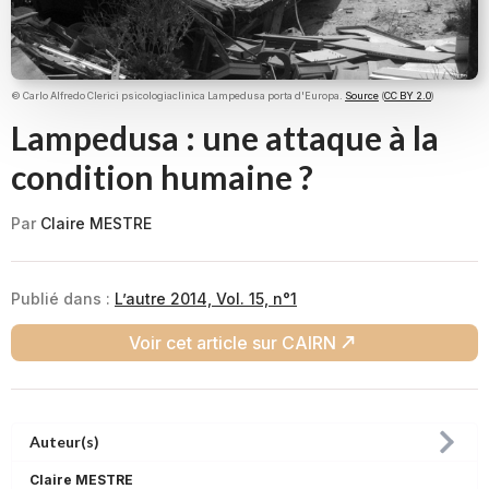
© Carlo Alfredo Clerici psicologiaclinica Lampedusa porta d'Europa.
Source
(
CC BY 2.0
)
Lampedusa : une attaque à la
condition humaine ?
Par
Claire MESTRE
Publié dans :
L’autre 2014, Vol. 15, n°1
Voir cet article sur CAIRN
Auteur(s)
Claire MESTRE