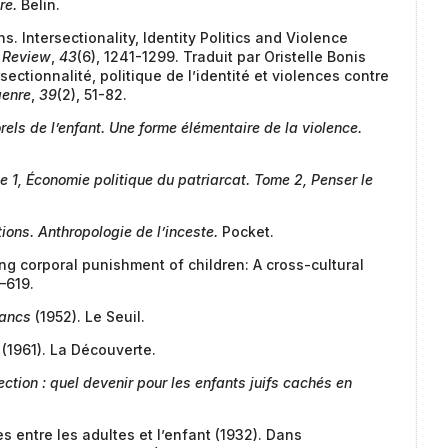
re.
Belin.
. Intersectionality, Identity Politics and Violence
 Review
,
43
(6), 1241-1299. Traduit par Oristelle Bonis
ectionnalité, politique de l’identité et violences contre
genre
,
39
(2), 51-82.
els de l’enfant. Une forme élémentaire de la violence.
 1, Économie politique du patriarcat. Tome 2, Penser le
ons. Anthropologie de l’inceste.
Pocket.
ing corporal punishment of children: A cross-cultural
–619.
lancs
(1952). Le Seuil.
(1961). La Découverte.
ection : quel devenir pour les enfants juifs cachés en
s entre les adultes et l’enfant (1932). Dans