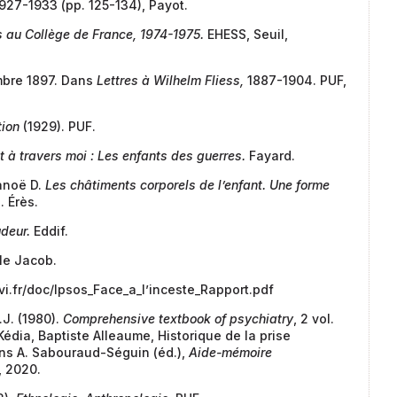
: 1927-1933 (pp. 125-134), Payot.
 au Collège de France, 1974-1975.
EHESS, Seuil,
embre 1897. Dans
Lettres à Wilhelm Fliess,
1887-1904. PUF,
tion
(1929). PUF.
t à travers moi : Les enfants des guerres.
Fayard.
lanoë D.
Les châtiments corporels de l’enfant. Une forme
 Érès.
deur.
Eddif.
le Jacob.
ivi.fr/doc/Ipsos_Face_a_l’inceste_Rapport.pdf
.J. (1980).
Comprehensive textbook of psychiatry
, 2 vol.
Kédia, Baptiste Alleaume, Historique de la prise
ans A. Sabouraud-Séguin (éd.),
Aide-mémoire
, 2020.