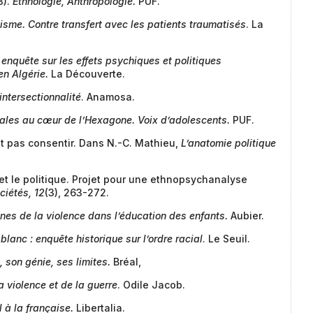
3).
Ethnologie, Anthropologie.
PUF.
sme. Contre transfert avec les patients traumatisés
. La
 enquête sur les effets psychiques et politiques
en Algérie.
La Découverte.
’intersectionnalité
. Anamosa.
ales au cœur de l’Hexagone. Voix d’adolescents.
PUF.
st pas consentir. Dans N.-C. Mathieu,
L’anatomie politique
e et le politique. Projet pour une ethnopsychanalyse
ociétés,
12
(3), 263-272.
ines de la violence dans l’éducation des enfants.
Aubier.
lanc : enquête historique sur l’ordre racial
. Le Seuil.
 son génie, ses limites.
Bréal,
a violence et de la guerre
. Odile Jacob.
l à la française.
Libertalia.