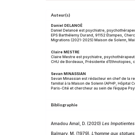
Auteur(s)
Daniel DELANOË
Daniel Delanoë est psychiatre, psychothérapeu
EPS Barthélemy Durand, 91152 Étampes, Cherch
Migrations (2021-2025) Maison de Solenn, Mai
Claire MESTRE
Claire Mestre est psychiatre, psychothérapeute
CHU de Bordeaux, Présidente d’Ethnotopies, co
Sevan MINASSIAN
Sevan Minassian est rédacteur en chef de la re
familial à la Maison de Solenn (APHP, Hôpital C
Paris-Cité et chercheur au sein de l’équipe Ps
Bibliographie
Amadou Amal, D. (2020)
Les Impatientes
Balmary, M. (1979).
L’homme aux statues