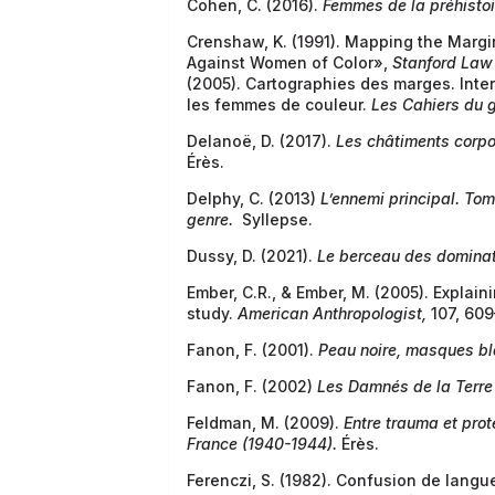
Cohen, C. (2016).
Femmes de la préhistoi
Crenshaw, K. (1991). Mapping the Margins
Against Women of Color»,
Stanford Law
(2005). Cartographies des marges. Inters
les femmes de couleur.
Les Cahiers du 
Delanoë, D. (2017).
Les châtiments corpor
Érès.
Delphy, C. (2013)
L’ennemi principal.
Tome
genre.
Syllepse.
Dussy, D. (2021).
Le berceau des dominati
Ember, C.R., & Ember, M. (2005). Explain
study.
American Anthropologist,
107, 609
Fanon, F. (2001).
Peau noire, masques b
Fanon, F. (2002)
Les Damnés de la Terre
Feldman, M. (2009).
Entre trauma et prot
France (1940-1944).
Érès.
Ferenczi, S. (1982). Confusion de langue