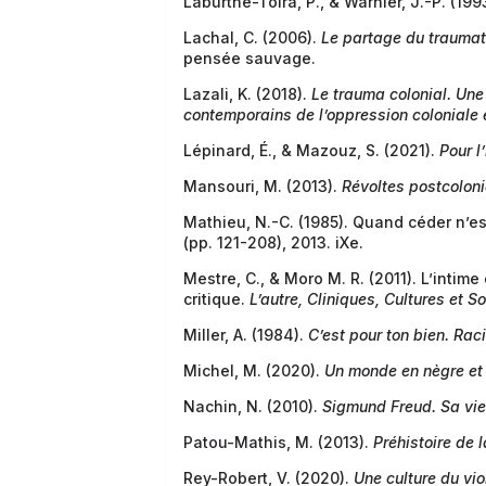
Laburthe-Tolra, P., & Warnier, J.-P. (199
Lachal, C. (2006).
Le partage du traumati
pensée sauvage.
Lazali, K. (2018).
Le trauma colonial. Une
contemporains de l’oppression coloniale 
Lépinard, É., & Mazouz, S. (2021).
Pour l
Mansouri, M. (2013).
Révoltes postcoloni
Mathieu, N.-C. (1985). Quand céder n’e
(pp. 121-208), 2013. iXe.
Mestre, C., & Moro M. R. (2011). L’intim
critique.
L’autre, Cliniques, Cultures et S
Miller, A. (1984).
C’est pour ton bien. Rac
Michel, M. (2020).
Un monde en nègre et b
Nachin, N. (2010).
Sigmund Freud. Sa vie,
Patou-Mathis, M. (2013).
Préhistoire de l
Rey-Robert, V. (2020).
Une culture du vio