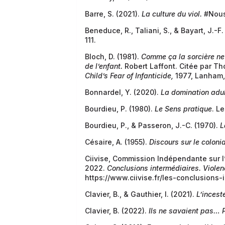
Barre, S. (2021).
La culture du viol.
#Nous
Beneduce, R., Taliani, S., & Bayart, J.-F
111.
Bloch, D. (1981).
Comme ça la sorcière ne
de l’enfant.
Robert Laffont. Citée par Th
Child’s Fear of Infanticide,
1977, Lanham,
Bonnardel, Y. (2020).
La domination adul
Bourdieu, P. (1980).
Le Sens pratique
. L
Bourdieu, P., & Passeron, J.-C. (1970).
L
Césaire, A. (1955).
Discours sur le coloni
Ciivise, Commission Indépendante sur l’
2022.
Conclusions intermédiaires. Violen
https://www.ciivise.fr/les-conclusions-
Clavier, B., & Gauthier, I. (2021).
L’incest
Clavier, B. (2022).
Ils ne savaient pas… P