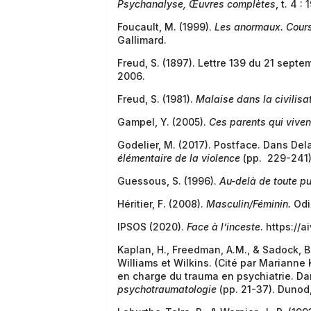
Psychanalyse, Œuvres complètes
, t. 4 
Foucault, M. (1999).
Les anormaux. Cours
Gallimard.
Freud, S. (1897). Lettre 139 du 21 sept
2006.
Freud, S. (1981).
Malaise dans la civilisa
Gampel, Y. (2005).
Ces parents qui viven
Godelier, M. (2017). Postface. Dans De
élémentaire de la violence
(pp. 229-241).
Guessous, S. (1996).
Au-delà de toute pu
Héritier, F. (2008).
Masculin/Féminin.
Odi
IPSOS (2020).
Face à l’inceste
.
https://a
Kaplan, H., Freedman, A.M., & Sadock, B
Williams et Wilkins. (Cité par Marianne 
en charge du trauma en psychiatrie. D
psychotraumatologie
(pp. 21-37). Dunod