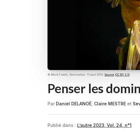
© Mark Freeth, Domination. 11 aout 2014.
Source
(
CC BY 2.0
)
Penser les domin
Par
Daniel DELANOË
,
Claire MESTRE
et
Se
Publié dans :
L’autre 2023, Vol. 24, n°1