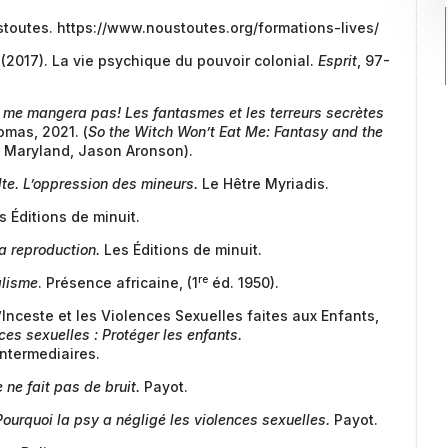
toutes. https://www.noustoutes.org/formations-lives/
. (2017). La vie psychique du pouvoir colonial.
Esprit
, 97-
 me mangera pas! Les fantasmes et les terreurs secrètes
omas, 2021. (
So the Witch Won’t Eat Me: Fantasy and the
 Maryland, Jason Aronson).
te. L’oppression des mineurs.
Le Hêtre Myriadis.
es Éditions de minuit.
a reproduction.
Les Éditions de minuit.
re
alisme
. Présence africaine, (1
éd. 1950).
Inceste et les Violences Sexuelles faites aux Enfants,
ces sexuelles : Protéger les enfants.
intermediaires.
e ne fait pas de bruit.
Payot.
ourquoi la psy a négligé les violences sexuelles.
Payot.