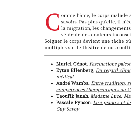
C
omme l’âme, le corps malade ap
savoirs. Pas plus qu’elle, il n’
la migration, les changements
véhicule des douleurs inconsc
Soigner le corps devient une tâche ou
multiples sur le théâtre de nos confli
Muriel Génot
,
Fascinations palest
Eytan Ellenberg
,
Du regard clini
médical
André Wamba
,
Entre tradition, r
compétences thérapeutiques au 
Taoufik Janah
,
Madame Luce. Mala
Pascale Pynson
,
Le « piano » et l
Guy Savoy