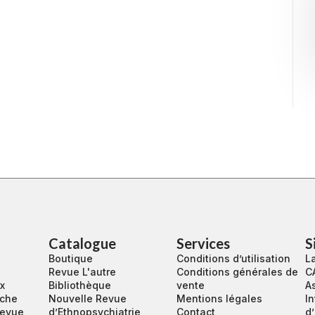
Catalogue
Services
S
Boutique
Conditions d’utilisation
La
Revue L'autre
Conditions générales de
C
ux
Bibliothèque
vente
A
rche
Nouvelle Revue
Mentions légales
In
revue
d’Ethnopsychiatrie
Contact
d