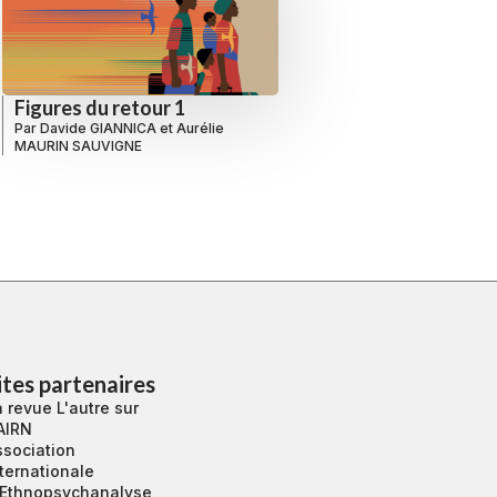
Figures du retour 1
Par
Davide GIANNICA
et
Aurélie
MAURIN SAUVIGNE
ites partenaires
 revue L'autre sur
AIRN
ssociation
ternationale
’Ethnopsychanalyse