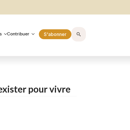
s
Contribuer
S'abonner
Search
for:
exister pour vivre