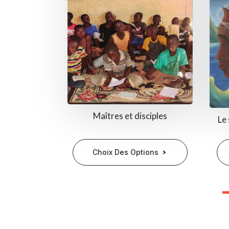
Maîtres et disciples
Le 
Ce
Choix Des Options
produit
a
plusieurs
variations.
Les
options
peuvent
être