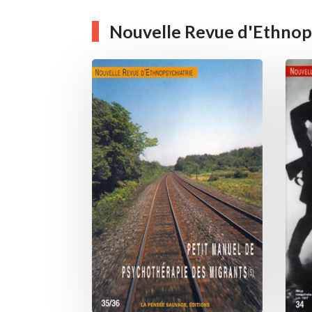
choisies
sur
Nouvelle Revue d'Ethnop
la
page
du
produit