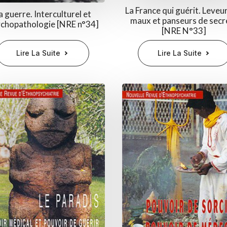
La France qui guérit. Leveu
a guerre. Interculturel et
maux et panseurs de secr
chopathologie [NRE n°34]
[NRE N°33]
Lire La Suite
Lire La Suite