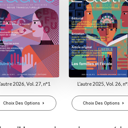
’autre 2026, Vol. 27, n°1
L’autre 2025, Vol. 26, n
Ce
Choix Des Options
Choix Des Options
duit
produit
a
sieurs
plusieurs
ations.
variations.
Les