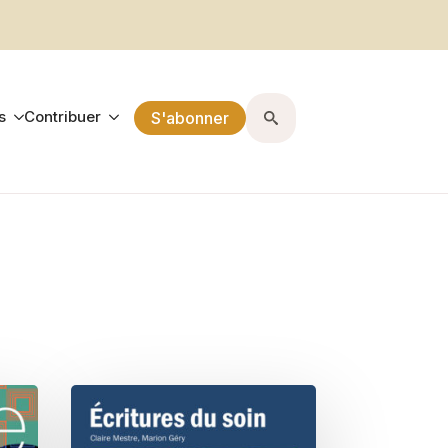
s
Contribuer
S'abonner
Search
for: