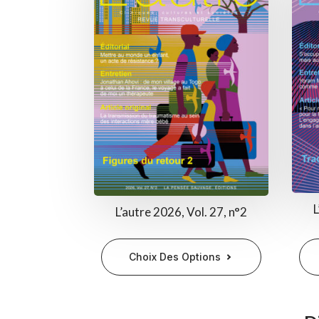
L
L’autre 2026, Vol. 27, n°2
Ce
Ce
Choix Des Options
produit
pro
a
a
plusieurs
plu
variations.
vari
Les
Les