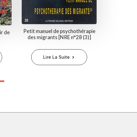
Petit manuel de psychothérapie
ir de
des migrants [NRE n°28 (3)]
Lire La Suite