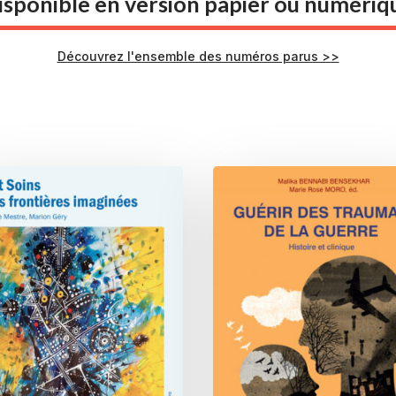
isponible en version papier ou numériq
ions
options
vent
peuvent
être
Découvrez l'ensemble des numéros parus >>
isies
choisies
sur
la
e
page
du
duit
produit