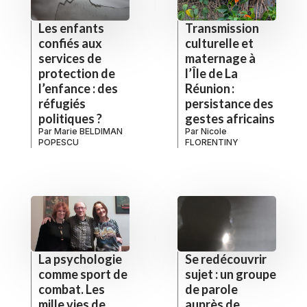
Les enfants
Transmission
confiés aux
culturelle et
services de
maternage à
protection de
l’Île de La
l’enfance : des
Réunion :
réfugiés
persistance des
politiques ?
gestes africains
Par
Marie BELDIMAN
Par
Nicole
POPESCU
FLORENTINY
La psychologie
Se redécouvrir
comme sport de
sujet : un groupe
combat. Les
de parole
mille vies de
auprès de