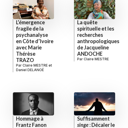
L’émergence
La quête
fragile de la
spirituelle et les
psychanalyse
recherches
en Côte d’Ivoire
anthropologiques
avec Marie
de Jacqueline
Thérèse
ANDOCHE
TRAZO
Par
Claire MESTRE
Par
Claire MESTRE
et
Daniel DELANOË
Hommage à
Suffisamment
Frantz Fanon
singe
: Décaler le