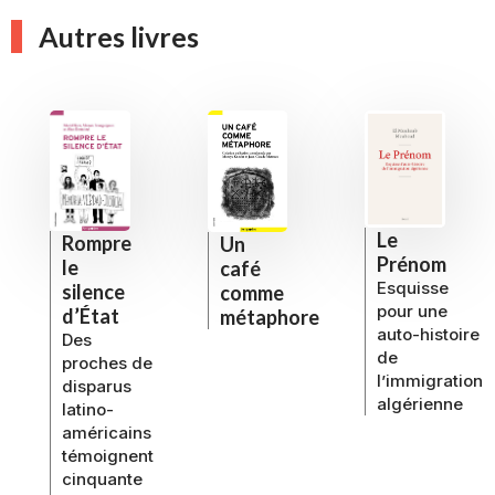
Autres livres
Le
Rompre
Un
Prénom
le
café
Esquisse
silence
comme
pour une
d’État
métaphore
auto-histoire
Des
de
proches de
l’immigration
disparus
algérienne
latino-
américains
témoignent
cinquante