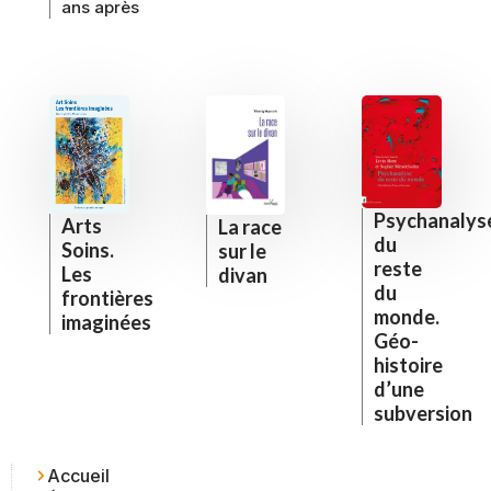
ans après
Psychanalys
Arts
La race
du
Soins.
sur le
reste
Les
divan
du
frontières
monde.
imaginées
Géo-
histoire
d’une
subversion
Accueil