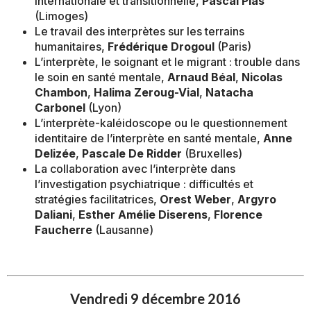
internationale et transitionnelle,
Pascal Plas
(Limoges)
Le travail des interprètes sur les terrains
humanitaires,
Frédérique Drogoul
(Paris)
L’interprète, le soignant et le migrant : trouble dans
le soin en santé mentale,
Arnaud Béal
,
Nicolas
Chambon
,
Halima Zeroug-Vial
,
Natacha
Carbonel
(Lyon)
L’interprète-kaléidoscope ou le questionnement
identitaire de l’interprète en santé mentale,
Anne
Delizée
,
Pascale De Ridder
(Bruxelles)
La collaboration avec l’interprète dans
l’investigation psychiatrique : difficultés et
stratégies facilitatrices,
Orest Weber
,
Argyro
Daliani
,
Esther Amélie Diserens
,
Florence
Faucherre
(Lausanne)
Vendredi 9 décembre 2016