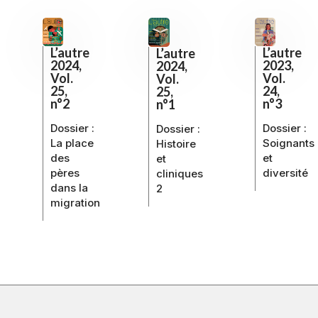
L’autre
L’autre
L’autre
2023,
2024,
2024,
Vol.
Vol.
Vol.
24,
25,
25,
n°3
n°2
n°1
Dossier :
Dossier :
Dossier :
Soignants
La place
Histoire
et
des
et
diversité
pères
cliniques
dans la
2
migration