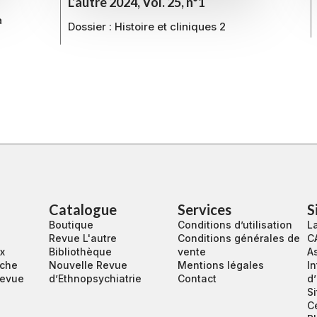
L’autre 2024, Vol. 25, n°1
a
Dossier : Histoire et cliniques 2
Catalogue
Services
S
Boutique
Conditions d’utilisation
La
Revue L'autre
Conditions générales de
C
ux
Bibliothèque
vente
A
rche
Nouvelle Revue
Mentions légales
In
revue
d’Ethnopsychiatrie
Contact
d
S
C