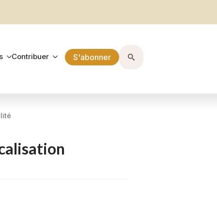
s
Contribuer
S'abonner
Search
for:
lité
calisation