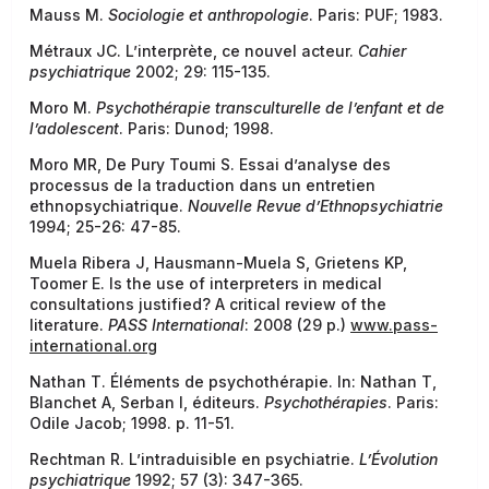
Mauss M.
Sociologie et anthropologie
. Paris: PUF; 1983.
Métraux JC. L’interprète, ce nouvel acteur.
Cahier
psychiatrique
2002; 29: 115-135.
Moro M.
Psychothérapie transculturelle de l’enfant et de
l’adolescent
. Paris: Dunod; 1998.
Moro MR, De Pury Toumi S. Essai d’analyse des
processus de la traduction dans un entretien
ethnopsychiatrique.
Nouvelle Revue d’Ethnopsychiatrie
1994; 25-26: 47-85.
Muela Ribera J, Hausmann-Muela S, Grietens KP,
Toomer E. Is the use of interpreters in medical
consultations justified? A critical review of the
literature.
PASS International
: 2008 (29 p.)
www.pass-
international.org
Nathan T. Éléments de psychothérapie. In: Nathan T,
Blanchet A, Serban I, éditeurs.
Psychothérapies
. Paris:
Odile Jacob; 1998. p. 11-51.
Rechtman R. L’intraduisible en psychiatrie.
L’Évolution
psychiatrique
1992; 57 (3): 347-365.