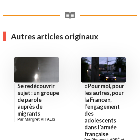
Autres articles originaux
Se redécouvrir
« Pour moi, pour
sujet : un groupe
les autres, pour
de parole
la France »,
auprès de
l’engagement
migrants
des
Par
Margret VITALIS
adolescents
dans l’armée
française
Par
Bleuenn LABBÉ
et