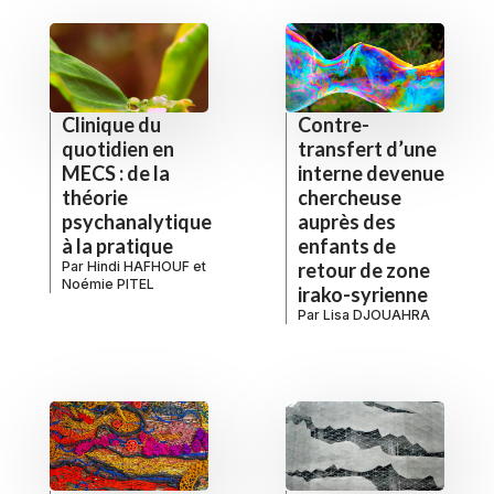
Clinique du
Contre-
quotidien en
transfert d’une
MECS : de la
interne devenue
théorie
chercheuse
psychanalytique
auprès des
à la pratique
enfants de
Par
Hindi HAFHOUF
et
retour de zone
Noémie PITEL
irako-syrienne
Par
Lisa DJOUAHRA