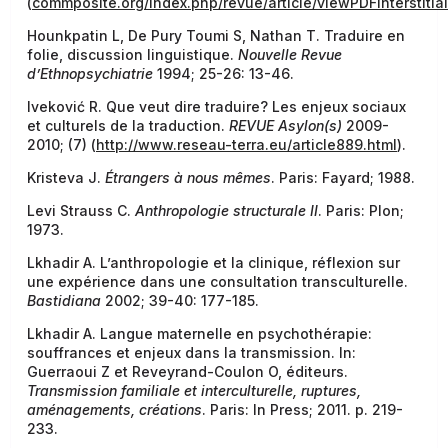
(
commposite.org/index.php/revue/article/viewPDFInterstitia
Hounkpatin L, De Pury Toumi S, Nathan T. Traduire en
folie, discussion linguistique.
Nouvelle Revue
d’Ethnopsychiatrie
1994; 25-26: 13-46.
Ivekovi
ć
R. Que veut dire traduire? Les enjeux sociaux
et culturels de la traduction.
REVUE Asylon(s)
2009-
2010; (7) (
http://www.reseau-terra.eu/article889.html
).
Kristeva J.
Étrangers à nous mêmes
. Paris: Fayard; 1988.
Levi Strauss C.
Anthropologie structurale II
. Paris: Plon;
1973.
Lkhadir A. L’anthropologie et la clinique, réflexion sur
une expérience dans une consultation transculturelle.
Bastidiana
2002; 39-40: 177-185.
Lkhadir A. Langue maternelle en psychothérapie:
souffrances et enjeux dans la transmission. In:
Guerraoui Z et Reveyrand-Coulon O, éditeurs.
Transmission familiale et interculturelle, ruptures,
aménagements, créations
. Paris: In Press; 2011. p. 219-
233.