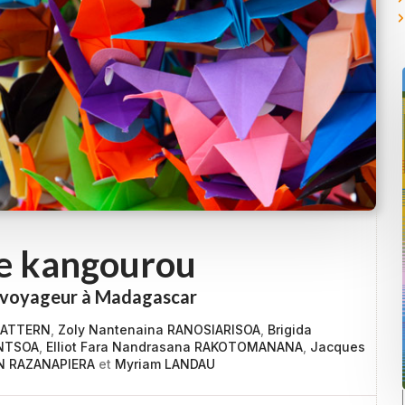
e kangourou
e voyageur à Madagascar
MATTERN
,
Zoly Nantenaina RANOSIARISOA
,
Brigida
INTSOA
,
Elliot Fara Nandrasana RAKOTOMANANA
,
Jacques
N RAZANAPIERA
et
Myriam LANDAU