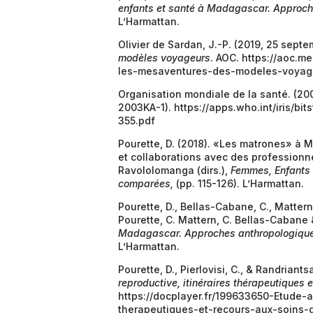
enfants et santé à Madagascar. Approc
L’Harmattan.
Olivier de Sardan, J.-P. (2019, 25 sept
modèles voyageurs
. AOC. https://aoc.m
les-mesaventures-des-modeles-voyag
Organisation mondiale de la santé. (20
2003KA-1). https://apps.who.int/iris/b
355.pdf
Pourette, D. (2018). «Les matrones» à 
et collaborations avec des professionne
Ravololomanga (dirs.),
Femmes, Enfants
comparées,
(pp. 115-126). L’Harmattan.
Pourette, D., Bellas-Cabane, C., Mattern
Pourette, C. Mattern, C. Bellas-Cabane 
Madagascar. Approches anthropologiqu
L’Harmattan.
Pourette, D., Pierlovisi, C., & Randriantsar
reproductive, itinéraires thérapeutique
https://docplayer.fr/199633650-Etude-a
therapeutiques-et-recours-aux-soins