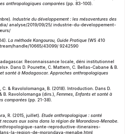
hes anthropologiques comparées
(pp. 83-100).
embre).
Industrie du développement : les mésaventures des
edia/ analyse/2019/09/25/ industrie-du-developpement-
eurs/
04).
La méthode Kangourou, Guide Pratique
(WS 410
itstream/handle/10665/43099/ 9242590
Madagascar. Reconnaissance locale, déni institutionnel
ls». Dans D. Pourette, C. Mattern, C. Bellas-Cabane & B.
 et santé à Madagascar. Approches anthropologiques
, C. & Ravololomanga, B. (2018). Introduction. Dans D.
& B. Ravololomanga (dirs.),
Femmes, Enfants et santé à
es comparées
(pp. 21-38).
a, R. (2015, juillet).
Etude anthropologique : santé
s et recours aux soins dans la région de Morondava-Menabe
.
nthropologique-sante-reproductive-itineraires-
-dans-la-region-de-morondava-menabe.html