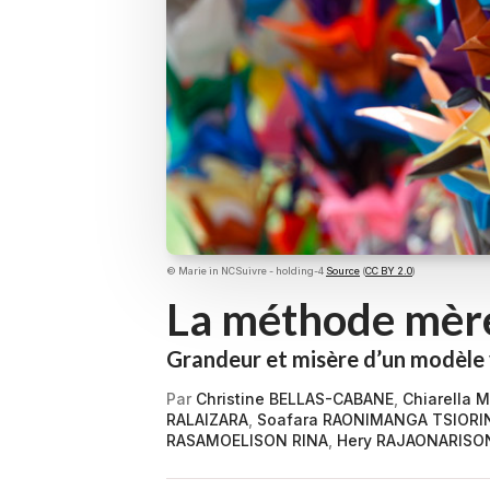
© Marie in NCSuivre - holding-4
Source
(
CC BY 2.0
)
La méthode mèr
Grandeur et misère d’un modèl
Par
Christine BELLAS-CABANE
,
Chiarella 
RALAIZARA
,
Soafara RAONIMANGA TSIOR
RASAMOELISON RINA
,
Hery RAJAONARISO