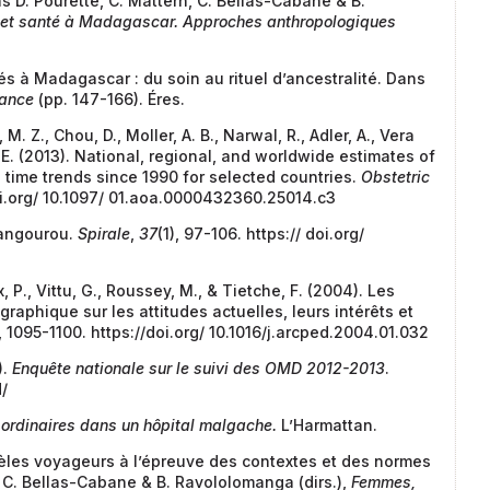
s D. Pourette, C. Mattern, C. Bellas-Cabane & B.
 et santé à Madagascar. Approches anthropologiques
s à Madagascar : du soin au rituel d’ancestralité. Dans
fance
(pp. 147-166). Éres.
. Z., Chou, D., Moller, A. B., Narwal, R., Adler, A., Vera
. E. (2013). National, regional, and worldwide estimates of
h time trends since 1990 for selected countries.
Obstetric
doi.org/ 10.1097/ 01.aoa.0000432360.25014.c3
kangourou.
Spirale
,
37
(1), 97-106. https:// doi.org/
, P., Vittu, G., Roussey, M., & Tietche, F. (2004). Les
graphique sur les attitudes actuelles, leurs intérêts et
, 1095-1100. https://doi.org/ 10.1016/j.arcped.2004.01.032
).
Enquête nationale sur le suivi des OMD 2012-2013
.
/
 ordinaires dans un hôpital malgache.
L’Harmattan.
odèles voyageurs à l’épreuve des contextes et des normes
, C. Bellas-Cabane & B. Ravololomanga (dirs.),
Femmes,