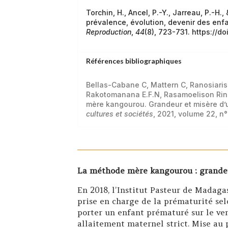
Torchin, H., Ancel, P.-Y., Jarreau, P.-H.,
prévalence, évolution, devenir des enf
Reproduction
,
44
(8), 723-731. https://do
Références bibliographiques
Bellas-Cabane C, Mattern C, Ranosiaris
Rakotomanana E.F.N, Rasamoelison Rin
mère kangourou. Grandeur et misère d
cultures et sociétés
, 2021, volume 22, n
La méthode mère kangourou : grande
En 2018, l’Institut Pasteur de Madag
prise en charge de la prématurité s
porter un enfant prématuré sur le ven
allaitement maternel strict. Mise a