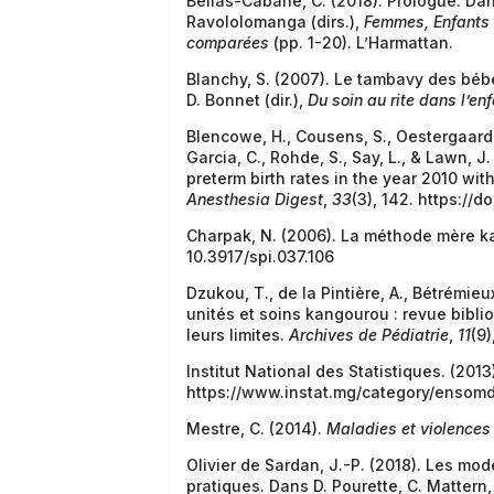
Bellas-Cabane, C. (2018). Prologue. Dan
Ravololomanga (dirs.),
Femmes, Enfants
comparées
(pp. 1-20). L’Harmattan.
Blanchy, S. (2007). Le tambavy des bébé
D. Bonnet (dir.),
Du soin au rite dans l’en
Blencowe, H., Cousens, S., Oestergaard, M
Garcia, C., Rohde, S., Say, L., & Lawn, J
preterm birth rates in the year 2010 wit
Anesthesia Digest
,
33
(3), 142. https://
Charpak, N. (2006). La méthode mère 
10.3917/spi.037.106
Dzukou, T., de la Pintière, A., Bétrémieux
unités et soins kangourou : revue biblio
leurs limites.
Archives de Pédiatrie
,
11
(9)
Institut National des Statistiques. (2013
https://www.instat.mg/category/ensomd
Mestre, C. (2014).
Maladies et violences
Olivier de Sardan, J.-P. (2018). Les m
pratiques. Dans D. Pourette, C. Mattern