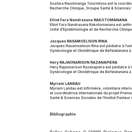
Soafara Raonimanga Tsiorintsoa est la coordina
Recherche Clinique, Groupe Santé & Sciences S
Elliot Fara Nandrasana RAKOTOMANANA
Elliot Fara Nandrasana Rakotomanana est anth
Unité d’Epidémiologie et de Recherche Clinique
Jacques RASAMOELISON RINA
Jacques Rasamoelison Rina est pédiatre à l’u
Gynécologie et Obstétrique de Befelatanana à
Hery RAJAONARISON RAZANAPIERA
Hery Rajaonarison Razanapiera est pédiatre à
Gynécologie et Obstétrique de Befelatanana à
Myriam LANDAU
Myriam Landau est infirmière, volontaire inter
et coordinatrice internationale du projet Prem
Santé & Sciences Sociales de l’Institut Pasteu
Bibliographie