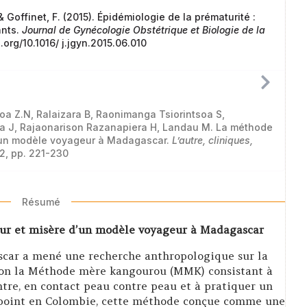
 & Goffinet, F. (2015). Épidémiologie de la prématurité :
ants.
Journal de Gynécologie Obstétrique et Biologie de la
i.org/10.1016/ j.jgyn.2015.06.010
oa Z.N, Ralaizara B, Raonimanga Tsiorintsoa S,
a J, Rajaonarison Razanapiera H, Landau M. La méthode
’un modèle voyageur à Madagascar.
L’autre, cliniques,
°2, pp. 221-230
Résumé
ur et misère d’un modèle voyageur à Madagascar
ascar a mené une recherche anthropologique sur la
elon la Méthode mère kangourou (MMK) consistant à
tre, en contact peau contre peau et à pratiquer un
u point en Colombie, cette méthode conçue comme une