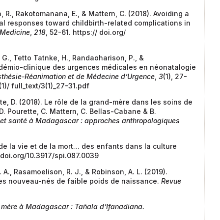
ra, R., Rakotomanana, E., & Mattern, C. (2018). Avoiding a
al responses toward childbirth-related complications in
 Medicine
,
218
, 52-61. https:// doi.org/
., Tetto Tatnke, H., Randaoharison, P., &
pidémio-clinique des urgences médicales en néonatalogie
sthésie-Réanimation et de Médecine d’Urgence
,
3
(1), 27-
)/ full_text/3(1)_27-31.pdf
te, D. (2018). Le rôle de la grand-mère dans les soins de
D. Pourette, C. Mattern, C. Bellas-Cabane & B.
et santé à Madagascar : approches anthropologiques
de la vie et de la mort… des enfants dans la culture
//doi.org/10.3917/spi.087.0039
 A., Rasamoelison, R. J., & Robinson, A. L. (2019).
es nouveau-nés de faible poids de naissance.
Revue
 mère à Madagascar : Tañala d’Ifanadiana.