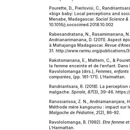
Pourette, D., Pierlovisi, C., Randriantsa
«big» baby: Local perceptions and soci
Menabe, Madagascar.
Social Science &
10.1016/j.socscimed.2018.10.002
Rabesandratana, N., Rasamimanana, N. G
Andrianarimanana, D. (2011). Aspect é
à Mahajanga Madagascar.
Revue d’Ane
31. http://www.rarmu.org/publications/3(1
Rakotomanana, E., Mattern, C., & Pouret
la femme enceinte et de l’enfant. Dans 
Ravololomanga (dirs.),
Femmes, enfants 
comparées,
(pp. 161-171). L’Harmattan.
Randriantsara, R. (2018). La perception 
malgache.
Spirale
,
87
(3), 39-46. https:
Ranosiarisoa, Z. N., Andriamananjara, H.
Méthode mère kangourou : impact sur l
Malgache de Pédiatrie
,
2
(2), 86-92.
Ravololomanga, B. (1992).
Etre femme et
L’Harmattan.