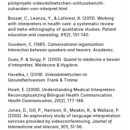
pilotprojekt-videodolmetschen-schlussbericht-
zuhanden-von-interpret.html
Brisset, C., Leanza, Y., & Laforest, K. (2013). Working
with interpreters in health care: a systematic review
and meta-ethnography of qualitative studies.
Patient
education and counseling
,
91
(2), 131-140.
Goodwin, C. (1981).
Conversational organization:
Interaction between speakers and hearers
. Academic.
Guex, P. & Singy, P. (2003).
Quand la médecine a besoin
d’interprètes
. Médecine & Hygiène.
Havelka, I. (2018).
Videodolmetschen im
Gesundheitswesen
. Frank & Timme.
Hsieh, E. (2006). Understanding Medical Interpreters:
Reconceptualizing Bilingual Health Communication.
Health Communication
,
20
(2), 177-186.
Jones, D., Gill, P., Harrison, R., Meakin, R., & Wallace, P.
(2003). An exploratory study of language interpretation
services provided by videoconferencing.
Journal of
telemedicine and telecare
,
9
(1), 51-56.