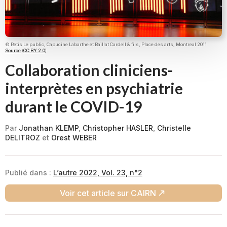
© Retis Le public, Capucine Labarthe et Baillat Cardell & fils, Place des arts, Montreal 2011
Source
(
CC BY 2.0
)
Collaboration cliniciens-
interprètes en psychiatrie
durant le COVID-19
Par
Jonathan KLEMP
,
Christopher HASLER
,
Christelle
DELITROZ
et
Orest WEBER
Publié dans :
L’autre 2022, Vol. 23, n°2
Voir cet article sur CAIRN