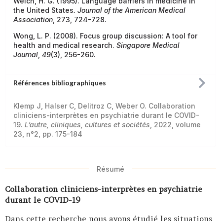
Welch, H. G. (1995). Language barriers in medicine in
the United States
. Journal of the American Medical
Association
, 273, 724-728.
Wong, L. P. (2008). Focus group discussion: A tool for
health and medical research.
Singapore Medical
Journal
,
49
(3), 256-260.
Références bibliographiques
Klemp J, Halser C, Delitroz C, Weber O. Collaboration
cliniciens-interprètes en psychiatrie durant le COVID-
19.
L’autre, cliniques, cultures et sociétés
, 2022, volume
23, n°2, pp. 175-184
Résumé
Collaboration cliniciens-interprètes en psychiatrie
durant le COVID-19
Dans cette recherche nous avons étudié les situations