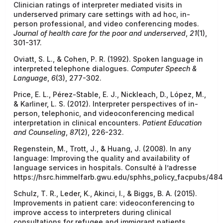
Clinician ratings of interpreter mediated visits in
underserved primary care settings with ad hoc, in-
person professional, and video conferencing modes.
Journal of health care for the poor and underserved
,
21
(1),
301-317.
Oviatt, S. L., & Cohen, P. R. (1992). Spoken language in
interpreted telephone dialogues.
Computer Speech &
Language
,
6
(3), 277-302.
Price, E. L., Pérez-Stable, E. J., Nickleach, D., López, M.,
& Karliner, L. S. (2012). Interpreter perspectives of in-
person, telephonic, and videoconferencing medical
interpretation in clinical encounters.
Patient Education
and Counseling
,
87
(2), 226-232.
Regenstein, M., Trott, J., & Huang, J. (2008). In any
language: Improving the quality and availability of
language services in hospitals. Consulté à l’adresse
https://hsrc.himmelfarb.gwu.edu/sphhs_policy_facpubs/484
Schulz, T. R., Leder, K., Akinci, I., & Biggs, B. A. (2015).
Improvements in patient care: videoconferencing to
improve access to interpreters during clinical
consultations for refugee and immigrant patients.