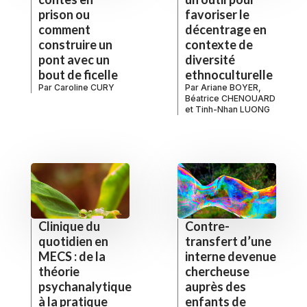
prison ou
favoriser le
comment
décentrage en
construire un
contexte de
pont avec un
diversité
bout de ficelle
ethnoculturelle
Par
Caroline CURY
Par
Ariane BOYER
,
Béatrice CHENOUARD
et
Tinh-Nhan LUONG
Clinique du
Contre-
quotidien en
transfert d’une
MECS : de la
interne devenue
théorie
chercheuse
psychanalytique
auprès des
à la pratique
enfants de