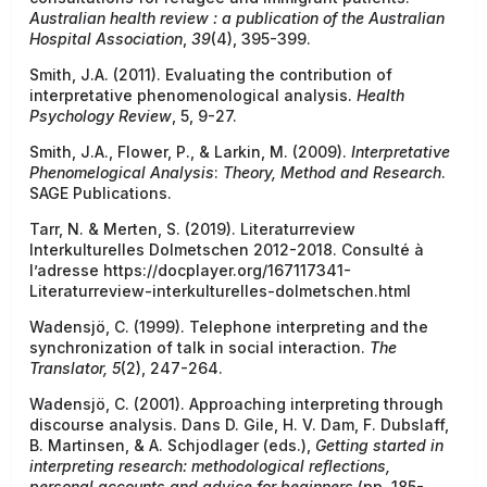
Australian health review : a publication of the Australian
Hospital Association
,
39
(4), 395-399.
Smith, J.A. (2011). Evaluating the contribution of
interpretative phenomenological analysis.
Health
Psychology Review
, 5, 9-27.
Smith, J.A., Flower, P., & Larkin, M. (2009).
Interpretative
Phenomelogical Analysis
:
Theory, Method and Research
.
SAGE Publications.
Tarr, N. & Merten, S. (2019). Literaturreview
Interkulturelles Dolmetschen 2012-2018. Consulté à
l’adresse https://docplayer.org/167117341-
Literaturreview-interkulturelles-dolmetschen.html
Wadensjö, C. (1999). Telephone interpreting and the
synchronization of talk in social interaction.
The
Translator,
5
(2), 247-264.
Wadensjö, C. (2001). Approaching interpreting through
discourse analysis. Dans D. Gile, H. V. Dam, F. Dubslaff,
B. Martinsen, & A. Schjodlager (eds.),
Getting started in
interpreting research: methodological reflections,
personal accounts and advice for beginners
(pp. 185-