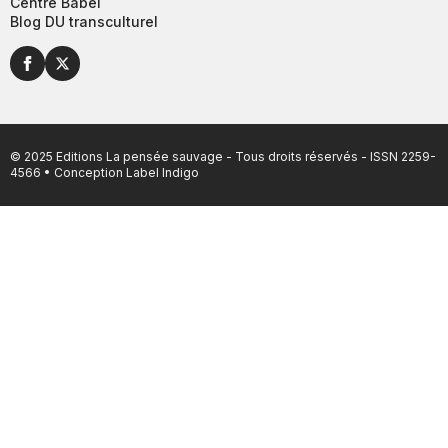
Centre Babel
Blog DU transculturel
© 2025 Editions La pensée sauvage - Tous droits réservés - ISSN 2259-
4566 • Conception
Label Indigo