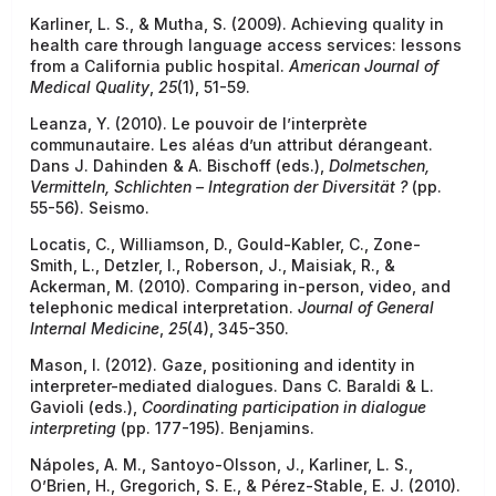
Karliner, L. S., & Mutha, S. (2009). Achieving quality in
health care through language access services: lessons
from a California public hospital.
American Journal of
Medical Quality
,
25
(1), 51-59.
Leanza, Y. (2010). Le pouvoir de l’interprète
communautaire. Les aléas d’un attribut dérangeant.
Dans J. Dahinden & A. Bischoff (eds.),
Dolmetschen,
Vermitteln, Schlichten – Integration der Diversität ?
(pp.
55-56). Seismo.
Locatis, C., Williamson, D., Gould-Kabler, C., Zone-
Smith, L., Detzler, I., Roberson, J., Maisiak, R., &
Ackerman, M. (2010). Comparing in-person, video, and
telephonic medical interpretation.
Journal of General
Internal Medicine
,
25
(4), 345-350.
Mason, I. (2012). Gaze, positioning and identity in
interpreter-mediated dialogues. Dans C. Baraldi & L.
Gavioli (eds.),
Coordinating participation in dialogue
interpreting
(pp. 177-195). Benjamins.
Nápoles, A. M., Santoyo-Olsson, J., Karliner, L. S.,
O’Brien, H., Gregorich, S. E., & Pérez-Stable, E. J. (2010).