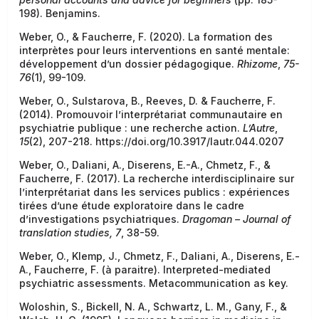
198). Benjamins.
Weber, O., & Faucherre, F. (2020). La formation des
interprètes pour leurs interventions en santé mentale:
développement d’un dossier pédagogique.
Rhizome
,
75-
76
(1), 99-109.
Weber, O., Sulstarova, B., Reeves, D. & Faucherre, F.
(2014). Promouvoir l’interprétariat communautaire en
psychiatrie publique : une recherche action.
L’Autre
,
15
(2), 207-218. https://doi.org/10.3917/lautr.044.0207
Weber, O., Daliani, A., Diserens, E.-A., Chmetz, F., &
Faucherre, F. (2017). La recherche interdisciplinaire sur
l’interprétariat dans les services publics : expériences
tirées d’une étude exploratoire dans le cadre
d’investigations psychiatriques.
Dragoman – Journal of
translation studies, 7
, 38-59.
Weber, O., Klemp, J., Chmetz, F., Daliani, A., Diserens, E.-
A., Faucherre, F. (à paraitre). Interpreted-mediated
psychiatric assessments. Metacommunication as key.
Woloshin, S., Bickell, N. A., Schwartz, L. M., Gany, F., &