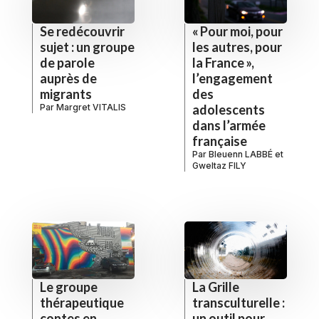
Se redécouvrir
« Pour moi, pour
sujet : un groupe
les autres, pour
de parole
la France »,
auprès de
l’engagement
migrants
des
Par
Margret VITALIS
adolescents
dans l’armée
française
Par
Bleuenn LABBÉ
et
Gweltaz FILY
Le groupe
La Grille
thérapeutique
transculturelle :
contes en
un outil pour