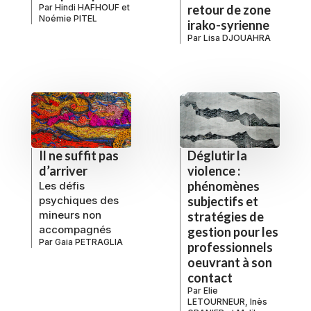
Par
Hindi HAFHOUF
et
retour de zone
Noémie PITEL
irako-syrienne
Par
Lisa DJOUAHRA
Il ne suffit pas
Déglutir la
d’arriver
violence :
phénomènes
Les défis
psychiques des
subjectifs et
mineurs non
stratégies de
accompagnés
gestion pour les
Par
Gaia PETRAGLIA
professionnels
oeuvrant à son
contact
Par
Elie
LETOURNEUR
,
Inès