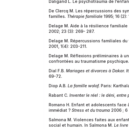
Daligand L. Le psychotrauma de l’enfan
De Clercq M. Les répercussions des syn
familles.
Thérapie familiale
1995; 16 (2):
Delage M. Aide à la résilience familial
2002; 23 (3): 269- 287.
Delage M. Répercussions familiales du
2001, 1(4): 203-211.
Delage M. Réflexions préliminaires à u
confrontées au traumatisme psychique
Dial F.B.
Mariages et divorces à Dakar. It
69-72.
Diop A.B.
La famille wolof.
Paris: Karthal
Rabant C.
Inventer le réel : le déni, entr
Romano H. Enfant et adolescents face 
immédiat ?
Stress et du trauma
2006 ; 6
Salmona M. Violences faites aux enfants
social et humain. In Salmona M.
Le livr