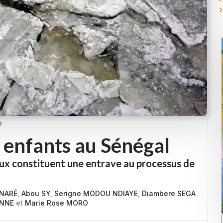
0
)
 enfants au Sénégal
x constituent une entrave au processus de
ONARÉ
,
Abou SY
,
Serigne MODOU NDIAYE
,
Diambere SEGA
ONNE
et
Marie Rose MORO