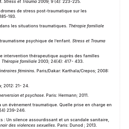
t.
Stress et Trauma
2009; 9 (4): 223-225.
dromes de stress post-traumatique sur les
 185-193.
e dans les situations traumatiques.
Thérapie familiale
 traumatisme psychique de l’enfant.
Stress et Trauma
ne intervention thérapeutique auprès des familles
.
Thérapie familiale
2003; 24(4): 417- 433.
inéraires féminins.
Paris/Dakar: Karthala/Crepos; 2008:
a; 2012: 21- 24.
e perversion et psychose
. Paris: Hermann; 2011.
à un évènement traumatique. Quelle prise en charge en
 (4) 239-246.
 : Un silence assourdissant et un scandale sanitaire,
e noir des violences sexuelles
. Paris: Dunod ; 2013.