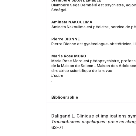
Diambere SEGA DEMBÉLÉ
Diambere Sega Dembélé est psychiatre, adjoint 
Sénégal.
Aminata NAKOULIMA
Aminata Nakoulima est pédiatre, service de péd
Pierre DIONNE
Pierre Dionne est gynécologue-obstétricien, Hô
Marie Rose MORO
Marie Rose Moro est pédopsychiatre, professeu
de la Maison de Solenn – Maison des Adolescen
directrice scientifique de la revue
L’autre
.
Bibliographie
Daligand L. Clinique et implications sym
Traumatismes psychiques: prise en char
63-71.