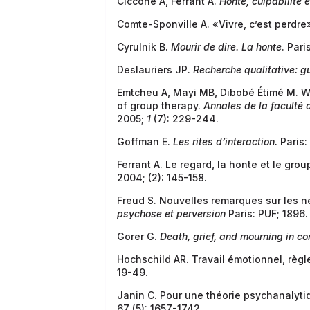
Ciccone A, Ferrant A.
Honte, culpabilité 
Comte-Sponville A. «Vivre, c’est perdre
Cyrulnik B.
Mourir de dire. La honte
. Pari
Deslauriers JP.
Recherche qualitative: g
Emtcheu A, Mayi MB, Dibobé Étimé M. W
of group therapy.
Annales de la faculté 
2005;
1
(7): 229-244.
Goffman E.
Les rites d’interaction.
Paris:
Ferrant A. Le regard, la honte et le gro
2004; (2): 145-158.
Freud S. Nouvelles remarques sur les n
psychose et perversion
Paris: PUF; 1896. 
Gorer G.
Death, grief, and mourning in co
Hochschild AR. Travail émotionnel, règl
19-49.
Janin C. Pour une théorie psychanalyti
67 (5): 1657-1742.