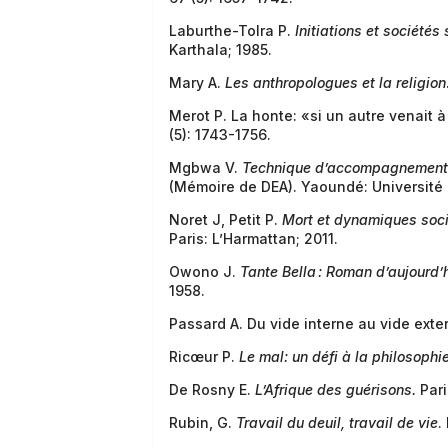
Laburthe-Tolra P.
Initiations et société
Karthala; 1985.
Mary A.
Les anthropologues et la religion
Merot P. La honte: «si un autre venait 
(5): 1743-1756.
Mgbwa V.
Technique d’accompagnement, 
(Mémoire de DEA). Yaoundé: Université 
Noret J, Petit P.
Mort et dynamiques soc
Paris: L’Harmattan; 2011.
Owono J.
Tante Bella
: Roman d’aujourd’
1958.
Passard A. Du vide interne au vide exte
Ricœur P.
Le mal: un défi à la philosophie
De Rosny E.
L’Afrique des guérisons.
Pari
Rubin, G.
Travail du deuil, travail de vie
.