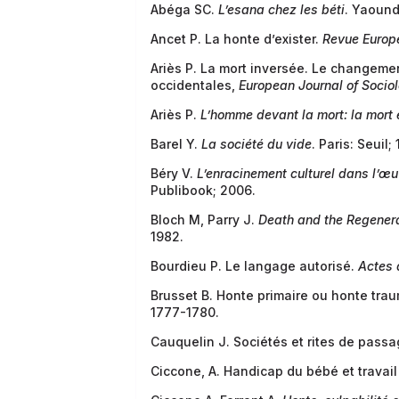
Abéga SC.
L’esana chez les béti
. Yaound
Ancet P. La honte d’exister.
Revue Europ
Ariès P. La mort inversée. Le changemen
occidentales,
European Journal of Socio
Ariès P.
L’homme devant la mort: la mor
Barel Y.
La société du vide
. Paris: Seuil;
Béry V.
L’enracinement culturel dans l’œ
Publibook; 2006.
Bloch M, Parry J.
Death and the Regenera
1982.
Bourdieu P. Le langage autorisé.
Actes 
Brusset B. Honte primaire ou honte tra
1777-1780.
Cauquelin J. Sociétés et rites de pass
Ciccone, A. Handicap du bébé et travail