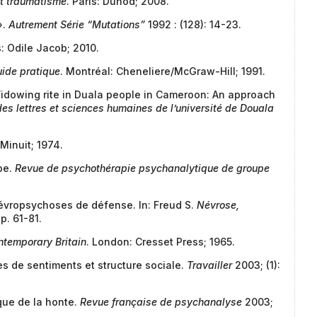
et traumatisme
. Paris: Dunod; 2008.
».
Autrement Série “Mutations”
1992 : (128): 14-23.
s: Odile Jacob; 2010.
uide pratique
. Montréal: Cheneliere/McGraw-Hill; 1991.
idowing rite in Duala people in Cameroon: An approach
des lettres et sciences humaines de l’université de Douala
 Minuit; 1974.
upe.
Revue de psychothérapie psychanalytique de groupe
évropsychoses de défense. In: Freud S.
Névrose,
p. 61-81.
ntemporary Britain
. London: Cresset Press; 1965.
es de sentiments et structure sociale.
Travailler
2003; (1):
que de la honte.
Revue française de psychanalyse
2003;