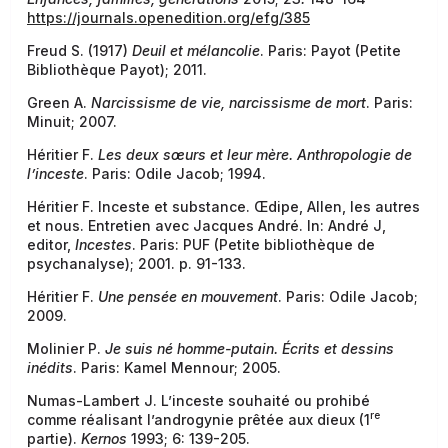
https://journals.openedition.org/efg/385
Freud S. (1917)
Deuil et mélancolie
. Paris: Payot (Petite
Bibliothèque Payot); 2011.
Green A.
Narcissisme de vie, narcissisme de mort
. Paris:
Minuit; 2007.
Héritier F.
Les deux sœurs et leur mère. Anthropologie de
l’inceste
. Paris: Odile Jacob; 1994.
Héritier F. Inceste et substance. Œdipe, Allen, les autres
et nous. Entretien avec Jacques André. In: André J,
editor,
Incestes
. Paris: PUF (Petite bibliothèque de
psychanalyse); 2001. p. 91-133.
Héritier F.
Une pensée en mouvement
. Paris: Odile Jacob;
2009.
Molinier P.
Je suis né homme-putain. Écrits et dessins
inédits
. Paris: Kamel Mennour; 2005.
Numas-Lambert J. L’inceste souhaité ou prohibé
re
comme réalisant l’androgynie prêtée aux dieux (1
partie).
Kernos
1993; 6: 139-205.