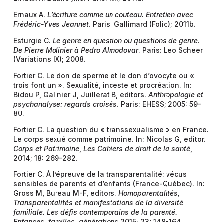
Ernaux A.
L’écriture comme un couteau. Entretien avec
Frédéric-Yves Jeannet
. Paris, Gallimard (Folio); 2011b.
Esturgie C.
Le genre en question ou questions de genre
.
De Pierre Molinier à Pedro Almodovar
. Paris: Leo Scheer
(Variations IX); 2008.
Fortier C. Le don de sperme et le don d’ovocyte ou «
trois font un ». Sexualité, inceste et procréation. In:
Bidou P, Galinier J, Juillerat B, editors.
Anthropologie et
psychanalyse: regards croisés
. Paris: EHESS; 2005: 59-
80.
Fortier C. La question du « transsexualisme » en France.
Le corps sexué comme patrimoine. In: Nicolas G, editor.
Corps et Patrimoine
,
Les Cahiers de droit de la santé
,
2014; 18: 269-282.
Fortier C. À l’épreuve de la transparentalité: vécus
sensibles de parents et d’enfants (France-Québec). In:
Gross M, Bureau M-F, editors.
Homoparentalités,
Transparentalités et manifestations de la diversité
familiale. Les défis contemporains de la parenté.
Enfances, familles, générations
2015; 23
:
148-164