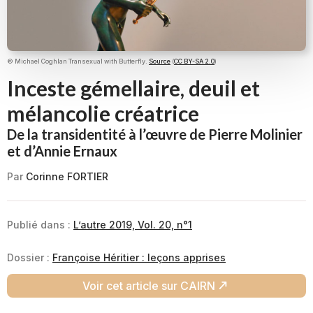
© Michael Coghlan Transexual with Butterfly.
Source
(
CC BY-SA 2.0
)
Inceste gémellaire, deuil et
mélancolie créatrice
De la transidentité à l’œuvre de Pierre Molinier
et d’Annie Ernaux
Par
Corinne FORTIER
Publié dans :
L’autre 2019, Vol. 20, n°1
Dossier :
Françoise Héritier : leçons apprises
Voir cet article sur CAIRN