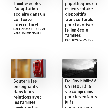
famille-école :
papothèques en
l’adaptation
milieu scolaire :
scolaire dans un
dispositifs
contexte
transculturels
interculturel
pour favoriser
Par
Floriane BOYER
et
le lien école-
Yara Doumit NAUFAL
familles
Par
Hawa CAMARA
De l’invisibilité à
Soutenir les
un retour à la
enseignants
vie compromis
dans leurs
pour les enfants
relations avec
juifs
les familles
pourchassés et
immigrantes :