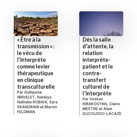
« Être à la
Dès la salle
transmission » :
d’attente, la
le vécu de
relation
l’interprète
interprète-
comme levier
patient et le
thérapeutique
contre-
en clinique
transfert
transculturelle
culturel de
Par
Guillaume
l’interprète
WAVELET
,
Nataliya
Par
Voskan
Nathalie ROBAIX
,
Sara
KIRAKOSYAN
,
Claire
SKANDRANI
et
Marion
MESTRE
et
Alain
FELDMAN
DUCOUSSO-LACAZE