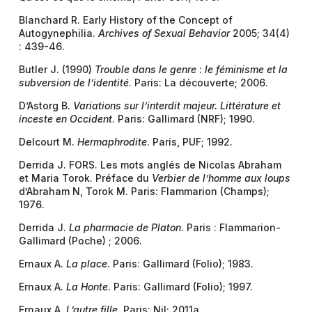
Blanchard R. Early History of the Concept of
Autogynephilia.
Archives of Sexual Behavior
2005; 34(4)
: 439-46.
Butler J. (1990)
Trouble dans le genre
:
le féminisme et la
subversion de l’identité
. Paris: La découverte; 2006.
D’Astorg B.
Variations sur l’interdit majeur. Littérature et
inceste en Occident
. Paris: Gallimard (NRF); 1990.
Delcourt M.
Hermaphrodite
. Paris, PUF; 1992.
Derrida J. FORS. Les mots anglés de Nicolas Abraham
et Maria Torok. Préface du
Verbier de l’homme aux loups
d’Abraham N, Torok M. Paris: Flammarion (Champs);
1976.
Derrida J.
La pharmacie de Platon
. Paris : Flammarion-
Gallimard (Poche) ; 2006.
Ernaux A.
La place
. Paris: Gallimard (Folio); 1983.
Ernaux A.
La Honte
. Paris: Gallimard (Folio); 1997.
Ernaux A.
L’autre fille
. Paris: Nil; 2011a.