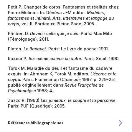
Petit P. Changer de corps: Fantasmes et réalités chez
Pierre Molinier. In: Dévèsa J-M editor.
Modèles,
fantasmes et intimité
.
Arts, littératures et langage du
corps
, vol. II. Bordeaux: Pleine Page; 2005.
Philbert D.
Devenir celle que je suis
. Paris: Max Milo
(Témoignage); 2011.
Platon.
Le Banquet
. Paris: Le livre de poche; 1991.
Ricœur P.
Soi-même comme un autre
. Paris: Seuil; 1990.
Torok M. Maladie du deuil et fantasme du cadavre
exquis. In: Abraham K, Torok M, editors.
L’écorce et le
noyau.
Paris: Flammarion (Champs); 1987. p. 229-251,
publié originellement dans
Revue Française de
Psychanalyse
1968; 4.
Zazzo R. (1960)
Les jumeaux, le couple et la personne
.
Paris: PUF (Quadrige); 2005.
Références bibliographiques