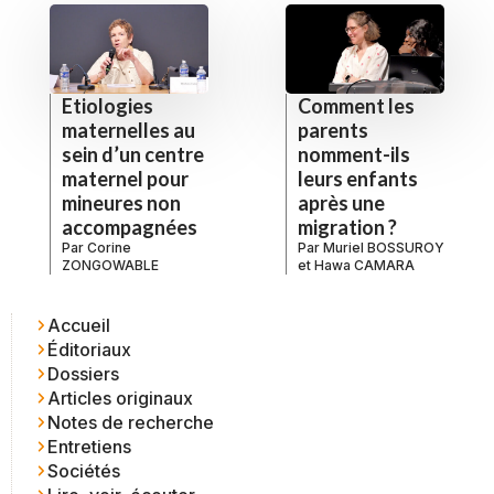
Etiologies
Comment les
maternelles au
parents
sein d’un centre
nomment-ils
maternel pour
leurs enfants
mineures non
après une
accompagnées
migration ?
Par
Corine
Par
Muriel BOSSUROY
ZONGOWABLE
et
Hawa CAMARA
Accueil
Éditoriaux
Dossiers
Articles originaux
Notes de recherche
Entretiens
Sociétés