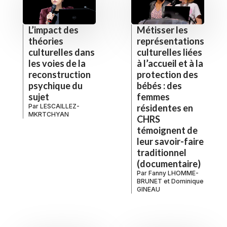
L’impact des
Métisser les
théories
représentations
culturelles dans
culturelles liées
les voies de la
à l’accueil et à la
reconstruction
protection des
psychique du
bébés : des
sujet
femmes
Par
LESCAILLEZ-
résidentes en
MKRTCHYAN
CHRS
témoignent de
leur savoir-faire
traditionnel
(documentaire)
Par
Fanny LHOMME-
BRUNET
et
Dominique
GINEAU