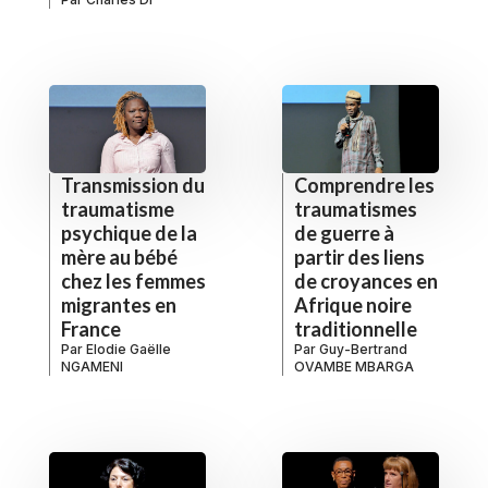
Transmission du
Comprendre les
traumatisme
traumatismes
psychique de la
de guerre à
mère au bébé
partir des liens
chez les femmes
de croyances en
migrantes en
Afrique noire
France
traditionnelle
Par
Elodie Gaëlle
Par
Guy-Bertrand
NGAMENI
OVAMBE MBARGA