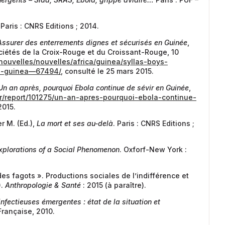
 Paris : CNRS Editions ; 2014.
 Assurer des enterrements dignes et sécurisés en Guinée
,
ciétés de la Croix-Rouge et du Croissant-Rouge, 10
r/nouvelles/nouvelles/africa/guinea/syllas-boys-
in-guinea—67494/
, consulté le 25 mars 2015.
Un an après, pourquoi Ebola continue de sévir en Guinée
,
fr/report/101275/un-an-apres-pourquoi-ebola-continue-
2015.
r M. (Ed.),
La mort et ses au-delà
. Paris : CNRS Editions ;
Explorations of a Social Phenomenon
. Oxforf-New York :
es fagots ». Productions sociales de l’indifférence et
).
Anthropologie & Santé
: 2015 (à paraître).
nfectieuses émergentes : état de la situation et
Française, 2010.