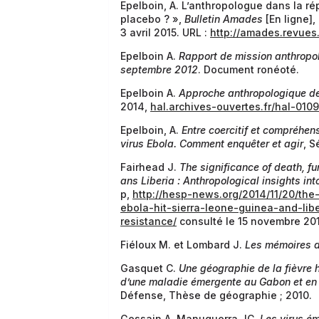
Epelboin, A. L’anthropologue dans la ré
placebo ? »,
Bulletin Amades
[En ligne],
3 avril 2015. URL :
http://amades.revues
Epelboin A.
Rapport de mission anthropolo
septembre 2012
. Document ronéoté.
Epelboin A.
Approche anthropologique de
2014,
hal.archives-ouvertes.fr/hal-01
Epelboin, A.
Entre coercitif et compréhe
virus Ebola. Comment enquêter et agir
, S
Fairhead J.
The significance of death, fu
ans Liberia : Anthropological insights int
p,
http://hesp-news.org/2014/11/20/the-
ebola-hit-sierra-leone-guinea-and-libe
resistance/
consulté le 15 novembre 20
Fiéloux M. et Lombard J.
Les mémoires d
Gasquet C.
Une géographie de la fièvre h
d’une maladie émergente au Gabon et en
Défense, Thèse de géographie ; 2010.
Gessain A, Manuguerra JC.
Les virus é