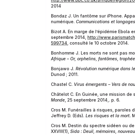
http://www.bbc.co.uk/afrique/region/2
2014
Bondaz J. Un fantôme sur iPhone. Appa
numérique.
Communications et langage
Bizot A. En marge de l’épidémie Ebola
septembre 2014,
http://www.parismatc
599734
, consulté le 10 octobre 2014.
Bonhomme J. Les morts ne sont pas mor
Afrique – Or, orphelins, fantômes, trophée
Bonjawo J.
Révolution numérique dans l
Dunod ; 2011.
Chastel C.
Virus émergents – Vers de no
Châtelot C. En Guinée, une mission de s
Monde
, 25 septembre 2014,. p. 6.
Cros M. Funérailles à risques, paroles du
Jeffrey D. (Eds).
Les risques et la mort.
M
Cros M. Destin du spectre sidéen ou d
XXVIII(1),
Sida : Deuil, mémoires, nouveau