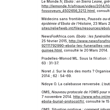
Le Monde.fr,
Ebola : en Sierra Leone, gr
http://lemonde.fr/afrique/video/2014/
fossoyeurs_4502656_3212.html
, consul
Médecins sans frontières,
Poussés au-de
épidémie d’Ebola de l’Histoire
, 23 Mars 
sites/reliefweb.int/files/resources/ebo
NewsForAfrica.com.
Ebola : les funérail
25 février 2015,
http://www.newsforafri
92111792990-ebola-les-funerailles-vec
guinee.html
, consulté le 20 Mars 2014.
Pradelles-Monod ML. Sous la filiation : 
63 : 31-37.
Noret J. Sur le dos des morts ? Organis
2014 ; 62 : 54-69.
Ndoye O. La calebasse renversée.
L’aut
OMS,
Nouveau protocole de l’OMS pour ré
7 novembre 2014.
http://www.who.int/
ebola-burial-protocol/fr/
, consulté le 15
OMS,
Situation pratique : comment inhum