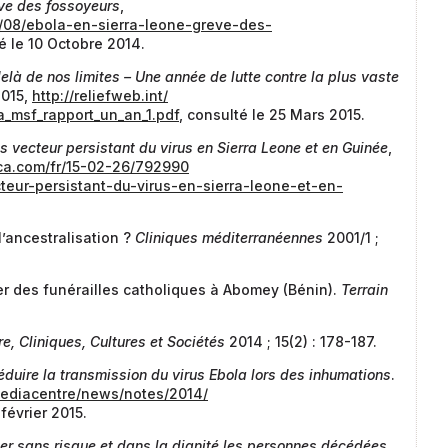
ève des fossoyeurs
,
10/08/ebola-en-sierra-leone-greve-des-
té le 10 Octobre 2014.
là de nos limites – Une année de lutte contre la plus vaste
2015,
http://reliefweb.int/
la_msf_rapport_un_an_1.pdf
, consulté le 25 Mars 2015.
les vecteur persistant du virus en Sierra Leone et en Guinée
,
ca.com/fr/15-02-26/792990
teur-persistant-du-virus-en-sierra-leone-et-en-
l’ancestralisation ?
Cliniques méditerranéennes
2001/1 ;
er des funérailles catholiques à Abomey (Bénin).
Terrain
re, Cliniques, Cultures et Sociétés
2014 ; 15(2) : 178-187.
duire la transmission du virus Ebola lors des inhumations
.
mediacentre/news/notes/2014/
 février 2015.
er sans risque et dans la dignité les personnes décédées