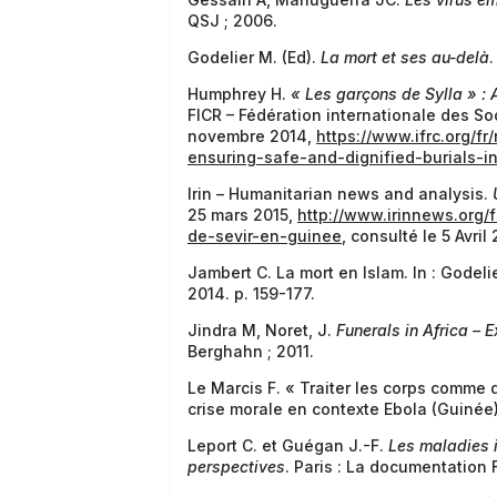
QSJ ; 2006.
Godelier M. (Ed).
La mort et ses au-delà
.
Humphrey H.
« Les garçons de Sylla » :
FICR – Fédération internationale des So
novembre 2014,
https://www.ifrc.org/f
ensuring-safe-and-dignified-burials-
Irin – Humanitarian news and analysis.
25 mars 2015,
http://www.irinnews.org/
de-sevir-en-guinee
, consulté le 5 Avril 
Jambert C. La mort en Islam. In : Godelie
2014. p. 159-177.
Jindra M, Noret, J.
Funerals in Africa – 
Berghahn ; 2011.
Le Marcis F. « Traiter les corps comme d
crise morale en contexte Ebola (Guinée
Leport C. et Guégan J.-F.
Les maladies i
perspectives
. Paris : La documentation 