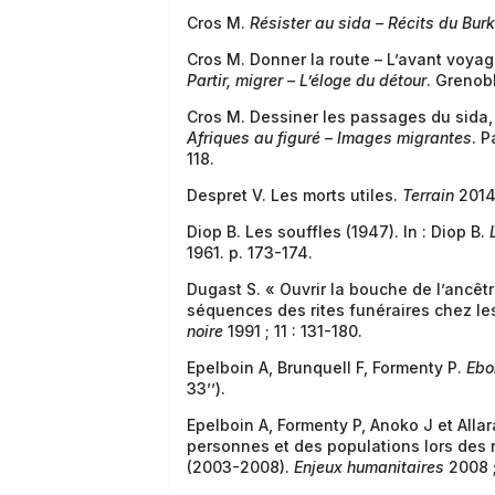
Cros M.
Résister au sida – Récits du Burk
Cros M. Donner la route – L’avant voyage
Partir, migrer – L’éloge du détour
. Grenob
Cros M. Dessiner les passages du sida, 
Afriques au figuré – Images migrantes
. P
118.
Despret V. Les morts utiles.
Terrain
2014 
Diop B. Les souffles (1947). In : Diop B.
1961. p. 173-174.
Dugast S. « Ouvrir la bouche de l’ancêt
séquences des rites funéraires chez l
noire
1991 ; 11 : 131-180.
Epelboin A, Brunquell F, Formenty P.
Ebo
33’’).
Epelboin A, Formenty P, Anoko J et All
personnes et des populations lors des
(2003-2008).
Enjeux humanitaires
2008 ;