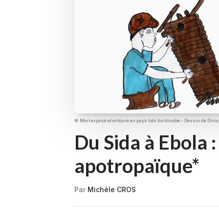
© Mort exposé et entouré en pays lobi burkinabè – Dessin de Dinia
Du Sida à Ebola :
apotropaïque*
Par
Michèle CROS