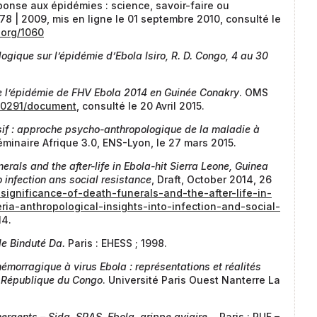
ponse aux épidémies : science, savoir-faire ou
 78 | 2009, mis en ligne le 01 septembre 2010, consulté le
.org/1060
gique sur l’épidémie d’Ebola Isiro, R. D. Congo, 4 au 30
 l’épidémie de FHV Ebola 2014 en Guinée Conakry
. OMS
090291/document
, consulté le 20 Avril 2015.
nsif : approche psycho-anthropologique de la maladie à
éminaire Afrique 3.0, ENS-Lyon, le 27 mars 2015.
nerals and the after-life in Ebola-hit Sierra Leone, Guinea
o infection ans social resistance
, Draft, October 2014, 26
significance-of-death-funerals-and-the-after-life-in-
ria-anthropological-insights-into-infection-and-social-
14.
e Binduté Da.
Paris : EHESS ; 1998.
émorragique à virus Ebola : représentations et réalités
 République du Congo
. Université Paris Ouest Nanterre La
mergents – Sida, SRAS, Ebola, grippe aviaire…
Paris : PUF –