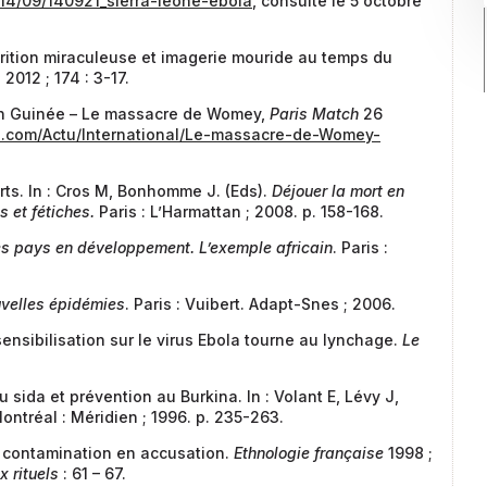
014/09/140921_sierra-leone-ebola
, consulté le 5 octobre
rition miraculeuse et imagerie mouride au temps du
s
2012 ; 174 : 3-17.
 en Guinée – Le massacre de Womey,
Paris Match
26
h.com/Actu/International/Le-massacre-de-Womey-
ts. In : Cros M, Bonhomme J. (Eds).
Déjouer la mort en
s et fétiches.
Paris : L’Harmattan ; 2008. p. 158-168.
es pays en développement. L’exemple africain
. Paris :
uvelles épidémies
. Paris : Vuibert. Adapt-Snes ; 2006.
ensibilisation sur le virus Ebola tourne au lynchage.
Le
 sida et prévention au Burkina. In : Volant E, Lévy J,
ontréal : Méridien ; 1996. p. 235-263.
e contamination en accusation.
Ethnologie française
1998 ;
x rituels
: 61 – 67.