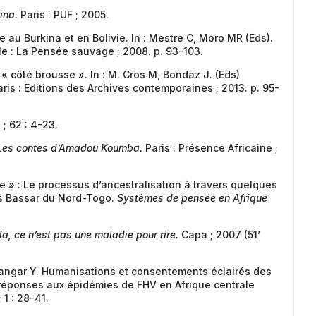
ina.
Paris : PUF ; 2005.
 au Burkina et en Bolivie. In : Mestre C, Moro MR (Eds).
le : La Pensée sauvage ; 2008. p. 93-103.
« côté brousse ». In : M. Cros M, Bondaz J. (Eds)
aris : Editions des Archives contemporaines ; 2013. p. 95-
; 62 : 4-23.
Les contes d’Amadou Koumba.
Paris : Présence Africaine ;
re » : Le processus d’ancestralisation à travers quelques
es Bassar du Nord-Togo.
Systèmes de pensée en Afrique
la, ce n’est pas une maladie pour rire
. Capa ; 2007 (51’
arangar Y. Humanisations et consentements éclairés des
 réponses aux épidémies de FHV en Afrique centrale
 1 : 28-41.