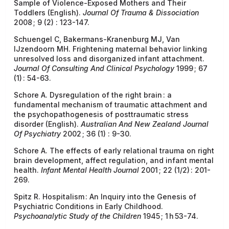
Sample of Violence-Exposed Mothers and Their
Toddlers (English).
Journal Of Trauma & Dissociation
2008 ; 9 (2) : 123-147.
Schuengel C, Bakermans-Kranenburg MJ, Van
IJzendoorn MH. Frightening maternal behavior linking
unresolved loss and disorganized infant attachment.
Journal Of Consulting And Clinical Psychology
1999 ; 67
(1) : 54-63.
Schore A. Dysregulation of the right brain : a
fundamental mechanism of traumatic attachment and
the psychopathogenesis of posttraumatic stress
disorder (English).
Australian And New Zealand Journal
Of Psychiatry
2002 ; 36 (1) : 9-30.
Schore A. The effects of early relational trauma on right
brain development, affect regulation, and infant mental
health.
Infant Mental Health Journal
2001 ; 22 (1/2) : 201-
269.
Spitz R. Hospitalism : An Inquiry into the Genesis of
Psychiatric Conditions in Early Childhood.
Psychoanalytic Study of the Children
1945 ; 1 h 53-74.