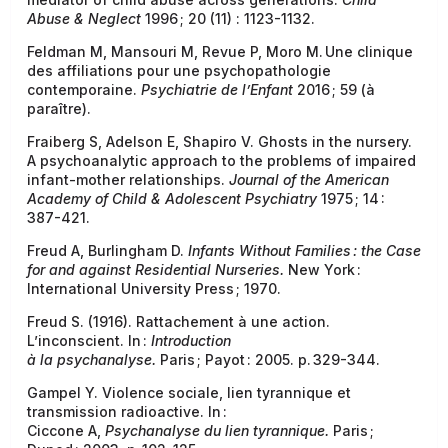
Abuse & Neglect
1996 ; 20 (11) : 1123-1132.
Feldman M, Mansouri M, Revue P, Moro M. Une clinique
des affiliations pour une psychopathologie
contemporaine.
Psychiatrie de l’Enfant
2016 ; 59 (à
paraître).
Fraiberg S, Adelson E, Shapiro V. Ghosts in the nursery.
A psychoanalytic approach to the problems of impaired
infant-mother relationships.
Journal of the American
Academy of Child & Adolescent Psychiatry
1975 ; 14 :
387-421.
Freud A, Burlingham D.
Infants Without Families : the Case
for and against Residential Nurseries.
New York :
International University Press ; 1970.
Freud S. (1916). Rattachement à une action.
L’inconscient. In :
Introduction
à la psychanalyse.
Paris ; Payot : 2005. p. 329-344.
Gampel Y. Violence sociale, lien tyrannique et
transmission radioactive. In :
Ciccone A,
Psychanalyse du lien tyrannique.
Paris ;