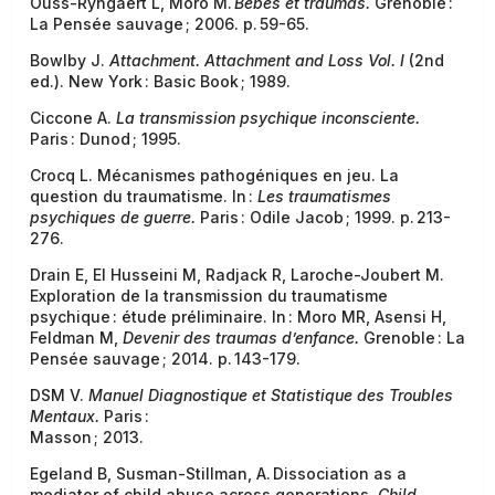
Ouss-Ryngaert L, Moro M.
Bébés et traumas.
Grenoble :
La Pensée sauvage ; 2006. p. 59-65.
Bowlby J.
Attachment.
Attachment and Loss Vol. I
(2nd
ed.). New York : Basic Book ; 1989.
Ciccone A.
La transmission psychique inconsciente.
Paris : Dunod ; 1995.
Crocq L. Mécanismes pathogéniques en jeu. La
question du traumatisme. In :
Les traumatismes
psychiques de guerre.
Paris : Odile Jacob ; 1999. p. 213-
276.
Drain E, El Husseini M, Radjack R, Laroche-Joubert M.
Exploration de la transmission du traumatisme
psychique : étude préliminaire. In : Moro MR, Asensi H,
Feldman M,
Devenir des traumas d’enfance.
Grenoble : La
Pensée sauvage ; 2014. p. 143-179.
DSM V.
Manuel Diagnostique et Statistique des Troubles
Mentaux.
Paris :
Masson ; 2013.
Egeland B, Susman-Stillman, A. Dissociation as a
mediator of child abuse across generations.
Child