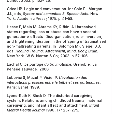
Dunod : 2003. p. 102-125.
Grice HP. Logic and conversation. In : Cole P., Morgan
J.L, eds,
Syntax and semantics 3, Speech Acts.
New
York : Academic Press ; 1975. p. 41-58.
Hesse E, Main M, Abrams KY, Rifkin, A. Unresolved
states regarding loss or abuse can have « second-
generation » effects : Disorganization, role-inversion,
and frightening ideation in the offspring of traumatized
non-maltreating parents. In : Solomon MF, Siegel D.J,
eds.
Healing Trauma : Attachment, Mind, Body, Brain.
New York : W.W. Norton & Co ; 2003. p. 57-106.
Lachal C.
Le partage du traumatisme.
Grenoble : La
Pensée sauvage ; 2006.
Lebovici S, Mazet P, Visier P.
L’évaluation des
interactions précoces entre le bébé et ses partenaires.
Paris : Eshel ; 1989.
Lyons-Ruth K, Block D. The disturbed caregiving
system : Relations among childhood trauma, maternal
caregiving, and infant affect and attachment.
Infant
Mental Health Journal
1996 ; 17 : 257-275.