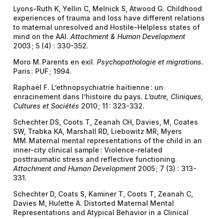
Lyons-Ruth K, Yellin C, Melnick S, Atwood G. Childhood
experiences of trauma and loss have different relations
to maternal unresolved and Hostile-Helpless states of
mind on the AAI.
Attachment & Human Development
2003 ; 5 (4) : 330-352.
Moro M. Parents en exil.
Psychopathologie et migrations.
Paris : PUF ; 1994.
Raphaël F. L’ethnopsychiatrie haïtienne : un
enracinement dans l’histoire du pays.
L’autre, Cliniques,
Cultures et Sociétés
2010 ; 11 : 323-332.
Schechter DS, Coots T, Zeanah CH, Davies, M, Coates
SW, Trabka KA, Marshall RD, Liebowitz MR, Myers
MM. Maternal mental representations of the child in an
inner-city clinical sample : Violence-related
posttraumatic stress and reflective functioning.
Attachment and Human Development
2005 ; 7 (3) : 313-
331.
Schechter D, Coats S, Kaminer T, Coots T, Zeanah C,
Davies M, Hulette A. Distorted Maternal Mental
Representations and Atypical Behavior in a Clinical