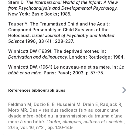
Stern D.
The Interpersonal World of the Infant : A View
from Psychoanalysis and Developmental Psychology.
New York : Basic Books ; 1985.
Tauber Y. The Traumatized Child and the Adult :
Compound Personality in Child Survivors of the
Holocaust.
Israel Journal of Psychiatry and Related
Science
1996 ; 33 (4) : 228-237.
Winnicott DW (1939). The deprived mother. In :
Deprivation and delinquency.
London : Routledge ; 1984.
Winnicott DW. (1964) Le nouveau-né et sa mère. In :
Le
bébé et sa mère.
Paris : Payot ; 2003. p. 57-75.
Références bibliographiques
Feldman M, Dozio E, El Husseini M, Drain E, Radjack R,
Moro MR. Des « résidus radioactifs » au cœur d’une
dyade mère-bébé ou la transmission du trauma d’une
mère à son bébé.
L’autre, cliniques, cultures et sociétés
,
2015, vol. 16, n°2 , pp. 140-149