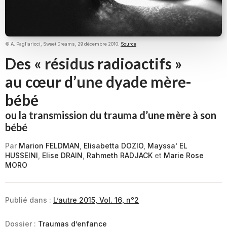
© A. Pagliaricci, Sweet Dreams, 29 décembre 2010.
Source
Des « résidus radioactifs »
au cœur d’une dyade mère-
bébé
ou la transmission du trauma d’une mère à son
bébé
Par
Marion FELDMAN
,
Elisabetta DOZIO
,
Mayssa' EL
HUSSEINI
,
Elise DRAIN
,
Rahmeth RADJACK
et
Marie Rose
MORO
Publié dans :
L’autre 2015, Vol. 16, n°2
Dossier :
Traumas d’enfance