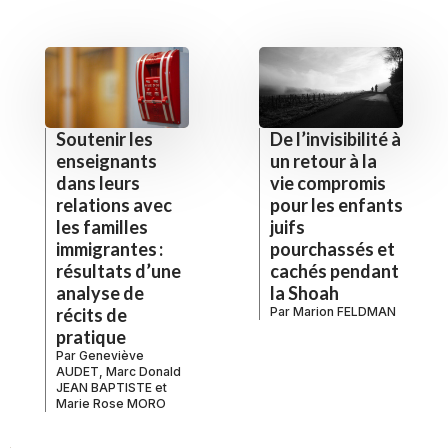
De l’invisibilité à
Soutenir les
un retour à la
enseignants
vie compromis
dans leurs
pour les enfants
relations avec
juifs
les familles
pourchassés et
immigrantes :
cachés pendant
résultats d’une
la Shoah
analyse de
Par
Marion FELDMAN
récits de
pratique
Par
Geneviève
AUDET
,
Marc Donald
JEAN BAPTISTE
et
Marie Rose MORO