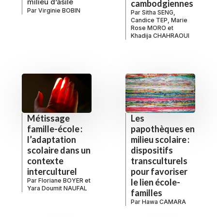
milieu d’asile
cambodgiennes
Par
Virginie BOBIN
Par
Sitha SENG
,
Candice TEP
,
Marie
Rose MORO
et
Khadija CHAHRAOUI
Métissage
Les
famille-école :
papothèques en
l’adaptation
milieu scolaire :
scolaire dans un
dispositifs
contexte
transculturels
interculturel
pour favoriser
Par
Floriane BOYER
et
le lien école-
Yara Doumit NAUFAL
familles
Par
Hawa CAMARA