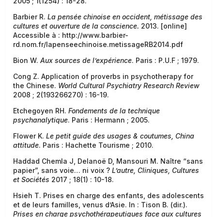
2005 ;
1(1254) : 18-28.
Barbier R.
La pensée chinoise en occident, métissage des
cultures et ouverture de la conscience.
2013. [online]
Accessible à : http://www.barbier-
rd.nom.fr/lapenseechinoise.metissageRB2014.pdf
Bion W.
Aux sources de l’expérience
. Paris : P.U.F ; 1979.
Cong Z. Application of proverbs in psychotherapy for
the Chinese.
World Cultural Psychiatry Research Review
2008 ; 2(193266270) : 16-19.
Etchegoyen RH.
Fondements de la technique
psychanalytique
. Paris : Hermann ; 2005.
Flower K.
Le petit guide des usages & coutumes, China
attitude
. Paris : Hachette Tourisme ; 2010.
Haddad Chemla J, Delanoë D, Mansouri M. Naître “sans
papier”, sans voie… ni voix ?
L’autre,
Cliniques, Cultures
et Sociétés
2017 ; 18(1) : 10-18.
Hsieh T. Prises en charge des enfants, des adolescents
et de leurs familles, venus d’Asie. In : Tison B. (dir.).
Prises en charge psychothérapeutiques face aux cultures