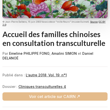
© Jean-Pierre Dalbéra, 15 juin 2003 Vase à décor "mille fleurs" (musée Guimet).
Source
(
CC BY
2.0
)
Accueil des familles chinoises
en consultation transculturelle
Par
Emeline PHILIPPE FONG
,
Amalini SIMON
et
Daniel
DELANOË
Publié dans :
L’autre 2018, Vol. 19, n°1
Dossier :
Cliniques transculturelles 4
Voir cet article sur CAIRN