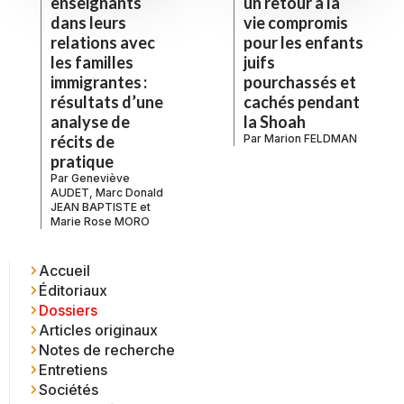
un retour à la
enseignants
vie compromis
dans leurs
pour les enfants
relations avec
juifs
les familles
pourchassés et
immigrantes :
cachés pendant
résultats d’une
la Shoah
analyse de
Par
Marion FELDMAN
récits de
pratique
Par
Geneviève
AUDET
,
Marc Donald
JEAN BAPTISTE
et
Marie Rose MORO
Accueil
Éditoriaux
Dossiers
Articles originaux
Notes de recherche
Entretiens
Sociétés