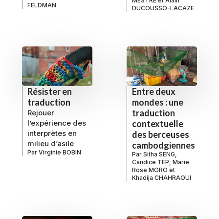
MESTRE
et
Alain
FELDMAN
DUCOUSSO-LACAZE
Résister en
Entre deux
traduction
mondes : une
traduction
Rejouer
l’expérience des
contextuelle
interprètes en
des berceuses
milieu d’asile
cambodgiennes
Par
Virginie BOBIN
Par
Sitha SENG
,
Candice TEP
,
Marie
Rose MORO
et
Khadija CHAHRAOUI