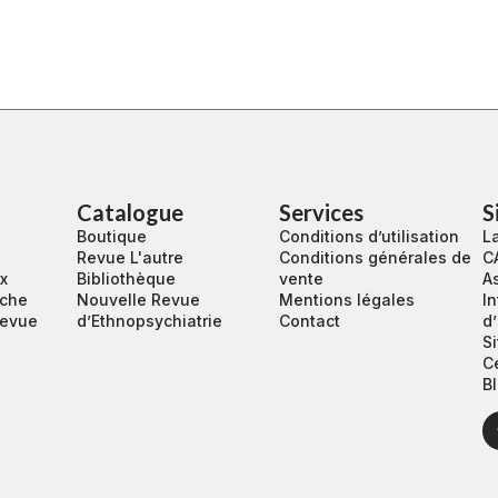
Catalogue
Services
S
Boutique
Conditions d’utilisation
La
Revue L'autre
Conditions générales de
C
ux
Bibliothèque
vente
A
rche
Nouvelle Revue
Mentions légales
In
revue
d’Ethnopsychiatrie
Contact
d
S
C
Bl