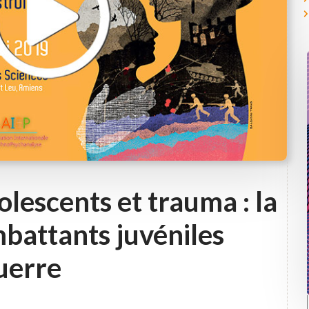
escents et trauma : la
battants juvéniles
uerre