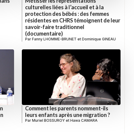
 dans
Métisser les représentations
culturelles liées à l’accueil et à la
protection des bébés : des femmes
résidentes en CHRS témoignent de leur
savoir-faire traditionnel
(documentaire)
Par
Fanny LHOMME-BRUNET
et
Dominique GINEAU
un
Comment les parents nomment-ils
on
leurs enfants après une migration ?
Par
Muriel BOSSUROY
et
Hawa CAMARA