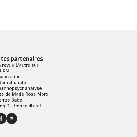
ites partenaires
 revue L'autre sur
AIRN
ssociation
ternationale
’Ethnopsychanalyse
ite de Marie Rose Moro
entre Babel
og DU transculturel