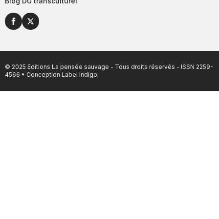
Blog DU transculturel
© 2025 Editions La pensée sauvage - Tous droits réservés - ISSN 2259-
4566 • Conception
Label Indigo