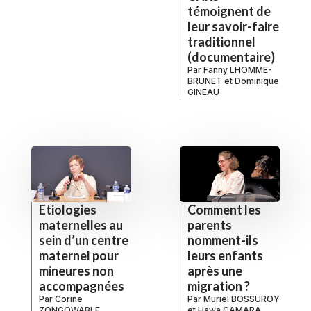
témoignent de
leur savoir-faire
traditionnel
(documentaire)
Par
Fanny LHOMME-
BRUNET
et
Dominique
GINEAU
Etiologies
Comment les
maternelles au
parents
sein d’un centre
nomment-ils
maternel pour
leurs enfants
mineures non
après une
accompagnées
migration ?
Par
Corine
Par
Muriel BOSSUROY
ZONGOWABLE
et
Hawa CAMARA