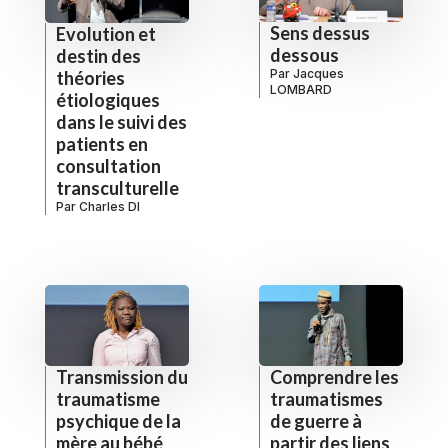
Sens dessus
Evolution et
dessous
destin des
Par
Jacques
théories
LOMBARD
étiologiques
dans le suivi des
patients en
consultation
transculturelle
Par
Charles DI
Transmission du
Comprendre les
traumatisme
traumatismes
psychique de la
de guerre à
mère au bébé
partir des liens