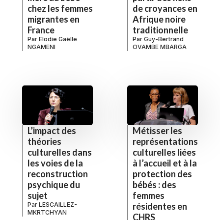
chez les femmes
de croyances en
migrantes en
Afrique noire
France
traditionnelle
Par
Elodie Gaëlle
Par
Guy-Bertrand
NGAMENI
OVAMBE MBARGA
L’impact des
Métisser les
théories
représentations
culturelles dans
culturelles liées
les voies de la
à l’accueil et à la
reconstruction
protection des
psychique du
bébés : des
sujet
femmes
Par
LESCAILLEZ-
résidentes en
MKRTCHYAN
CHRS