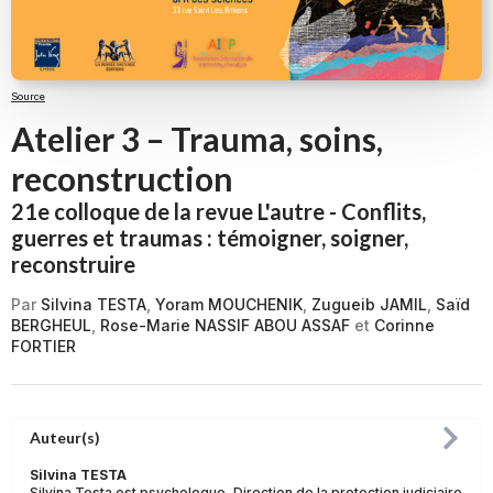
Source
Atelier 3 – Trauma, soins,
reconstruction
21e colloque de la revue L'autre - Conflits,
guerres et traumas : témoigner, soigner,
reconstruire
Par
Silvina TESTA
,
Yoram MOUCHENIK
,
Zugueib JAMIL
,
Saïd
BERGHEUL
,
Rose-Marie NASSIF ABOU ASSAF
et
Corinne
FORTIER
Auteur(s)
Silvina TESTA
Silvina Testa est psychologue, Direction de la protection judiciaire