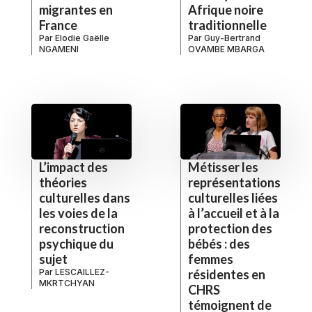
migrantes en
Afrique noire
France
traditionnelle
Par
Elodie Gaëlle
Par
Guy-Bertrand
NGAMENI
OVAMBE MBARGA
L’impact des
Métisser les
théories
représentations
culturelles dans
culturelles liées
les voies de la
à l’accueil et à la
reconstruction
protection des
psychique du
bébés : des
sujet
femmes
Par
LESCAILLEZ-
résidentes en
MKRTCHYAN
CHRS
témoignent de