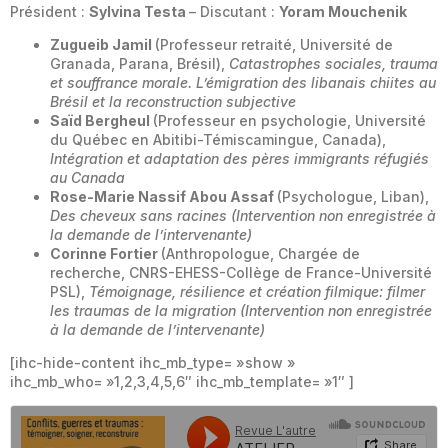
Président :
Sylvina Testa
– Discutant :
Yoram Mouchenik
Zugueib Jamil
(Professeur retraité, Université de
Granada, Parana, Brésil),
Catastrophes sociales, trauma
et souffrance morale. L’émigration des libanais chiites au
Brésil et la reconstruction subjective
Saïd Bergheul
(Professeur en psychologie, Université
du Québec en Abitibi-Témiscamingue, Canada),
Intégration et adaptation des pères immigrants réfugiés
au Canada
Rose-Marie Nassif Abou Assaf
(Psychologue, Liban),
Des cheveux sans racines (Intervention non enregistrée à
la demande de l’intervenante)
Corinne Fortier
(Anthropologue, Chargée de
recherche, CNRS-EHESS-Collège de France-Université
PSL),
Témoignage, résilience et création filmique: filmer
les traumas de la migration (Intervention non enregistrée
à la demande de l’intervenante)
[ihc-hide-content ihc_mb_type= »show »
ihc_mb_who= »1,2,3,4,5,6″ ihc_mb_template= »1″ ]