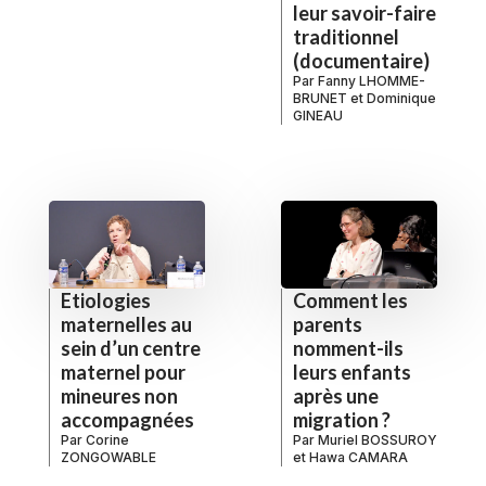
leur savoir-faire
traditionnel
(documentaire)
Par
Fanny LHOMME-
BRUNET
et
Dominique
GINEAU
Etiologies
Comment les
maternelles au
parents
sein d’un centre
nomment-ils
maternel pour
leurs enfants
mineures non
après une
accompagnées
migration ?
Par
Corine
Par
Muriel BOSSUROY
ZONGOWABLE
et
Hawa CAMARA