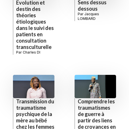
Sens dessus
Evolution et
dessous
destin des
Par
Jacques
théories
LOMBARD
étiologiques
dans le suivi des
patients en
consultation
transculturelle
Par
Charles DI
Transmission du
Comprendre les
traumatisme
traumatismes
psychique de la
de guerre à
mère au bébé
partir des liens
chez les femmes
de croyances en