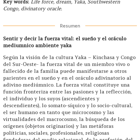
Key words:
Life force, dream, Yaka, Southwestern
Congo, divinatory oracle.
Resumen
Sentir y decir la fuerza vital: el sueño y el oráculo
mediumnico ambiente yaka
Según la visión de la cultura Yaka – Kinchasa y Congo
del Sur-Oeste- la fuerza vital de un miembro vivo o
fallecido de la familia puede manifestarse a otros
parientes en el sueño y en el oráculo adivinatorio al
adivino mediúmnico. La fuerza vital constituye una
función fronteriza entre las pasiones y la reflección,
el individuo y los suyos (ascendientes y
descendientes), lo somato-síquico y lo socio-cultural,
el ser humano en tanto que microcosmo y las
virtualidades del macrocosmo, la búsqueda de los
orígenes (objetos originarios) y las metáforas
políticias, sociales, profesionales, religiosas
fundadoras del medio relacional, de la profesión, del