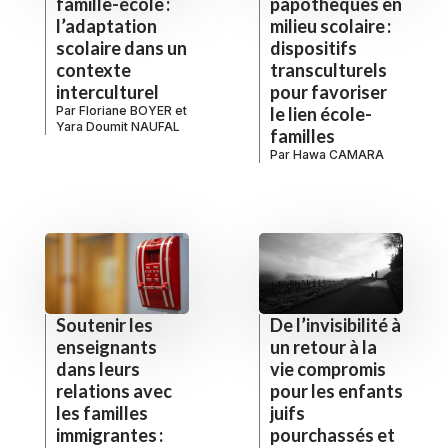
famille-école :
papothèques en
l’adaptation
milieu scolaire :
scolaire dans un
dispositifs
contexte
transculturels
interculturel
pour favoriser
Par
Floriane BOYER
et
le lien école-
Yara Doumit NAUFAL
familles
Par
Hawa CAMARA
De l’invisibilité à
Soutenir les
un retour à la
enseignants
vie compromis
dans leurs
pour les enfants
relations avec
juifs
les familles
pourchassés et
immigrantes :