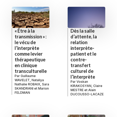
« Être à la
Dès la salle
transmission » :
d’attente, la
le vécu de
relation
l’interprète
interprète-
comme levier
patient et le
thérapeutique
contre-
en clinique
transfert
transculturelle
culturel de
Par
Guillaume
l’interprète
WAVELET
,
Nataliya
Par
Voskan
Nathalie ROBAIX
,
Sara
KIRAKOSYAN
,
Claire
SKANDRANI
et
Marion
MESTRE
et
Alain
FELDMAN
DUCOUSSO-LACAZE